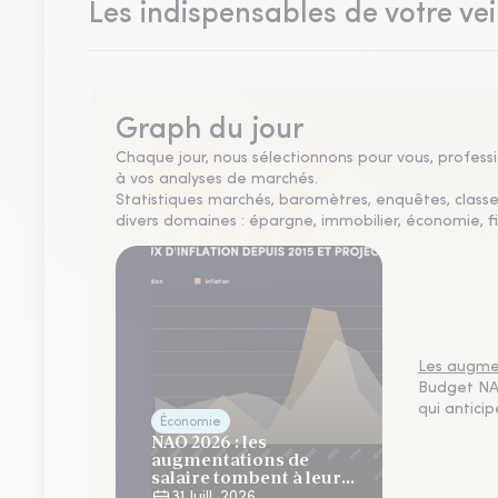
Les indispensables de votre vei
Graph du jour
Chaque jour, nous sélectionnons pour vous, professio
à vos analyses de marchés.
Statistiques marchés, baromètres, enquêtes, clas
divers domaines : épargne, immobilier, économie, fi
Les augmen
Budget NAO
qui antici
Économie
NAO 2026 : les
augmentations de
salaire tombent à leur
plus bas niveau depuis 4
31 Juill. 2026