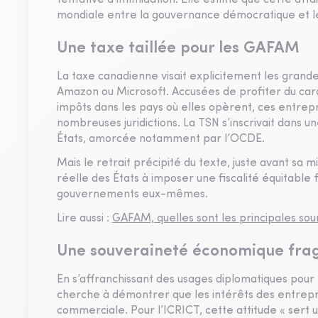
tentative d’intimidation. Elle estime que cette aff
mondiale entre la gouvernance démocratique et le 
Une taxe taillée pour les GAFAM
La taxe canadienne visait explicitement les gran
Amazon ou Microsoft. Accusées de profiter du cara
impôts dans les pays où elles opèrent, ces entrepr
nombreuses juridictions. La TSN s’inscrivait dans 
États, amorcée notamment par l’OCDE.
Mais le retrait précipité du texte, juste avant sa 
réelle des États à imposer une fiscalité équitable 
gouvernements eux-mêmes.
Lire aussi :
GAFAM, quelles sont les principales sou
Une souveraineté économique frag
En s’affranchissant des usages diplomatiques pour 
cherche à démontrer que les intérêts des entrepri
commerciale. Pour l’ICRICT, cette attitude « sert un