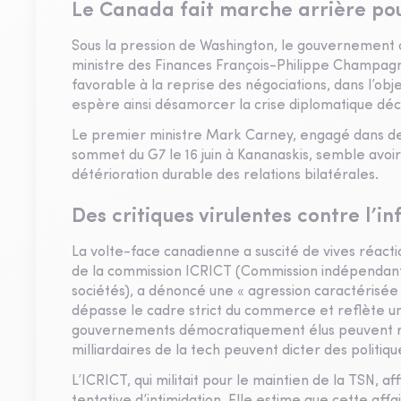
Le Canada fait marche arrière pou
Sous la pression de Washington, le gouvernement ca
ministre des Finances François-Philippe Champagne
favorable à la reprise des négociations, dans l’obje
espère ainsi désamorcer la crise diplomatique déc
Le premier ministre Mark Carney, engagé dans d
sommet du G7 le 16 juin à Kananaskis, semble avoi
détérioration durable des relations bilatérales.
Des critiques virulentes contre l’i
La volte-face canadienne a suscité de vives réacti
de la commission ICRICT (Commission indépendante 
sociétés), a dénoncé une « agression caractérisée 
dépasse le cadre strict du commerce et reflète une 
gouvernements démocratiquement élus peuvent rég
milliardaires de la tech peuvent dicter des politique
L’ICRICT, qui militait pour le maintien de la TSN, 