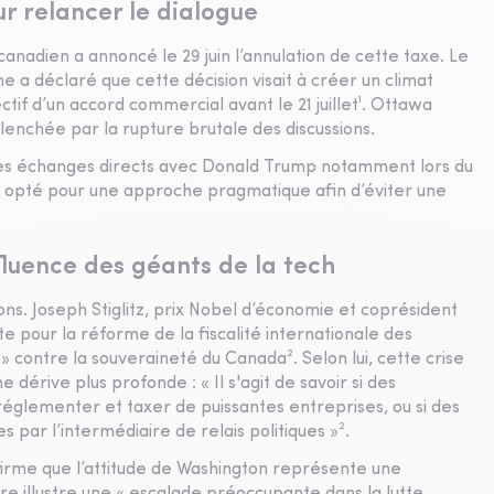
r relancer le dialogue
nadien a annoncé le 29 juin l’annulation de cette taxe. Le
 a déclaré que cette décision visait à créer un climat
ctif d’un accord commercial avant le 21 juillet¹. Ottawa
lenchée par la rupture brutale des discussions.
es échanges directs avec Donald Trump notamment lors du
r opté pour une approche pragmatique afin d’éviter une
nfluence des géants de la tech
ons. Joseph Stiglitz, prix Nobel d’économie et coprésident
pour la réforme de la fiscalité internationale des
» contre la souveraineté du Canada². Selon lui, cette crise
dérive plus profonde : « Il s'agit de savoir si des
lementer et taxer de puissantes entreprises, ou si des
s par l’intermédiaire de relais politiques »².
affirme que l’attitude de Washington représente une