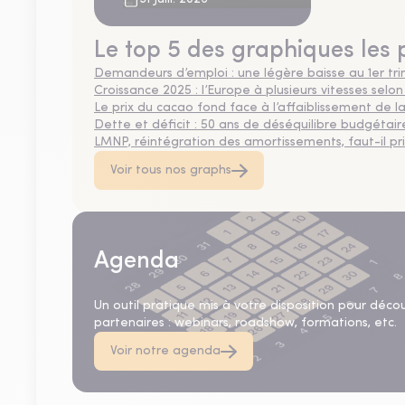
ans
Le top 5 des graphiques les 
Demandeurs d’emploi : une légère baisse au 1er tr
Croissance 2025 : l’Europe à plusieurs vitesses selon
Le prix du cacao fond face à l’affaiblissement de
Dette et déficit : 50 ans de déséquilibre budgétair
LMNP, réintégration des amortissements, faut-il privi
Voir tous nos graphs
Agenda
Un outil pratique mis à votre disposition pour déco
partenaires : webinars, roadshow, formations, etc.
Voir notre agenda