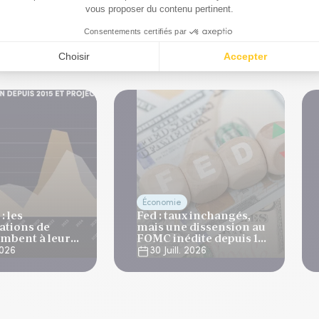
que
Économie
: les
Fed : taux inchangés,
tions de
mais une dissension au
ombent à leur
FOMC inédite depuis 10
niveau depuis 4
ans
 2026
30 Juill. 2026