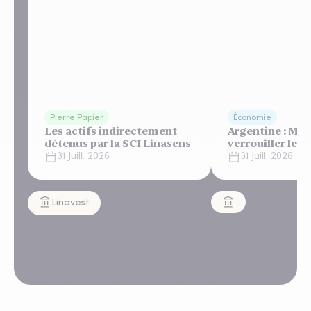
Pierre Papier
Économie
Les actifs indirectement
Argentine : Mile
détenus par la SCI Linasens
verrouiller le 
un "shutdown"
31 Juill. 2026
31 Juill. 2026
automatique, s
regard bienveil
Linavest