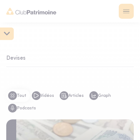
Devises
Tout
Vidéos
Articles
Graph
Podcasts