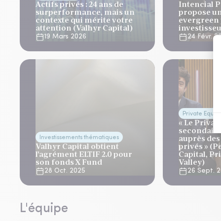
Actifs privés : 24 ans de
Intencial 
surperformance, mais un
propose u
contexte qui mérite votre
evergreen 
attention (Valhyr Capital)
investisseu
19 Mars 2026
24 Févr. 2
Private Equity
« Le Privat
secondaire
auprès des
Investissements thématiques
Valhyr Capital obtient
privés » (P
l’agrément ELTIF 2.0 pour
Capital, Pr
son fonds X Fund
Valley)
28 Oct. 2025
26 Sept. 
L'équipe