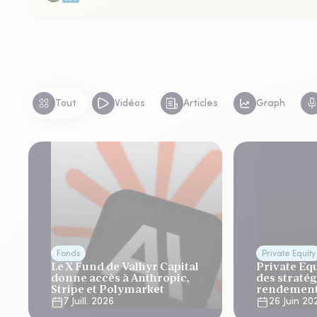
Tout
Vidéos
Articles
Graph
Fonds
Private Equity
Le X Fund de Valhyr Capital
Private Equ
donne accès à Anthropic,
des stratég
Stripe et Polymarket
rendemen
7 Juill. 2026
26 Juin 20