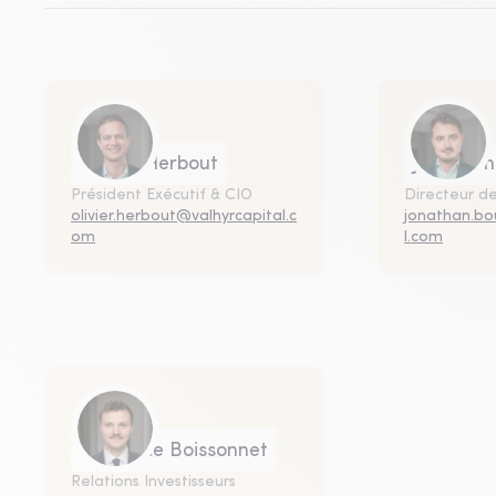
Olivier Herbout
Jonathan
Président Exécutif & CIO
Directeur de
olivier.herbout@valhyrcapital.c
jonathan.bo
om
l.com
Maxence Boissonnet
Relations Investisseurs