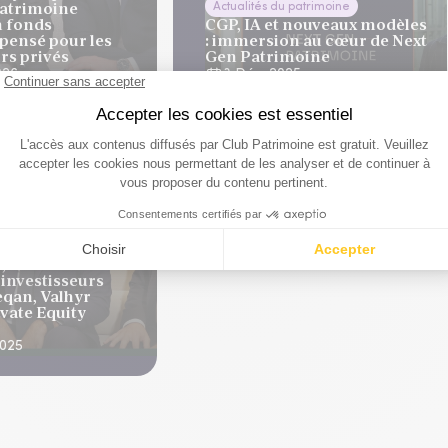
Patrimoine
Actualités du patrimoine
n fonds
CGP, IA et nouveaux modèles
pensé pour les
: immersion au cœur de Next
rs privés
Gen Patrimoine
026
3 Déc. 2025
e Equity
, un vrai succès
 investisseurs
eqan, Valhyr
ivate Equity
2025