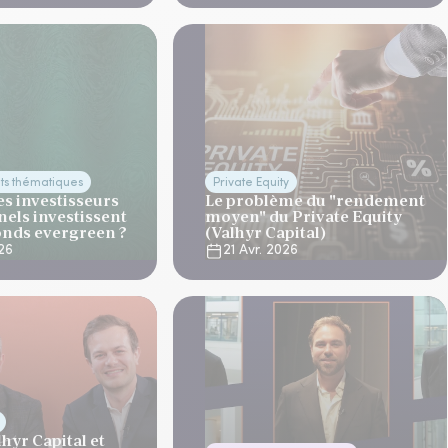
ts thématiques
Private Equity
es investisseurs
Le problème du "rendement
nels investissent
moyen" du Private Equity
onds evergreen ?
(Valhyr Capital)
26
21 Avr. 2026
lhyr Capital et