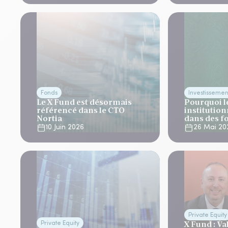
Fonds
Investissemen
Le X Fund est désormais
Pourquoi l
référencé dans le CTO
institution
Nortia
dans des f
10 Juin 2026
26 Mai 20
Private Equity
X Fund : Va
Private Equity