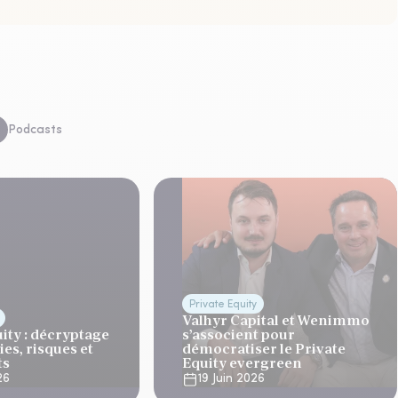
Podcasts
Private Equity
Valhyr Capital et Wenimmo
ity : décryptage
s’associent pour
ies, risques et
démocratiser le Private
ts
Equity evergreen
26
19 Juin 2026