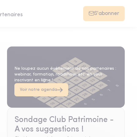
S'abonner
rtenaires
Agenda
Ne loupez aucun événement de nos partenaires :
webinar, formation, roadshow, etc. en vous
inscrivant en ligne !
Voir notre agenda
Sondage Club Patrimoine -
A vos suggestions !