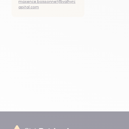
maxence.boissonnet@valhyrc
apital.com