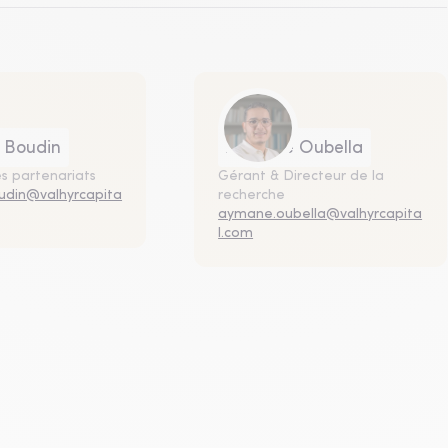
 Boudin
Aymane Oubella
s partenariats
Gérant & Directeur de la
udin@valhyrcapita
recherche
aymane.oubella@valhyrcapita
l.com