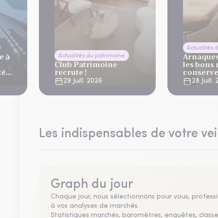
Actualités 
e à
Arnaques 
Actualités du patrimoine
Club Patrimoine
les bons 
té
recrute !
conserve
vacance
29 Juill. 2026
28 Juill.
lier
Les indispensables de votre vei
Graph du jour
Chaque jour, nous sélectionnons pour vous, professio
à vos analyses de marchés.
Statistiques marchés, baromètres, enquêtes, clas