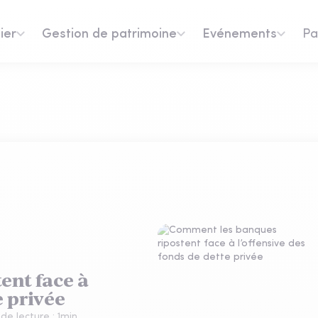
ier
Gestion de patrimoine
Evénements
Pa
ent face à
e privée
de lecture :
1
min