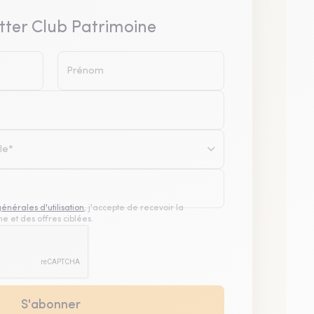
tter Club Patrimoine
le*
générales d'utilisation
, j'accepte de recevoir la
e et des offres ciblées.