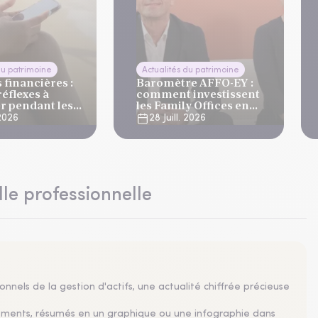
du patrimoine
Actualités du patrimoine
financières :
Baromètre AFFO-EY :
réflexes à
comment investissent
r pendant les
les Family Offices en
s
2026 ?
 2026
28 Juill. 2026
lle professionnelle
nnels de la gestion d'actifs, une actualité chiffrée précieuse
sements, résumés en un graphique ou une infographie dans