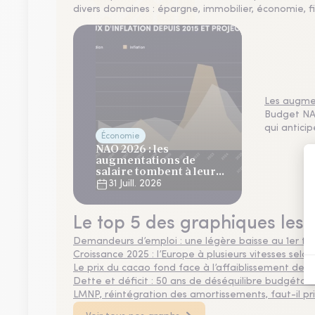
divers domaines : épargne, immobilier, économie, fi
Les augmen
Budget NAO
qui antici
Économie
NAO 2026 : les
augmentations de
salaire tombent à leur
plus bas niveau depuis 4
31 Juill. 2026
ans
Le top 5 des graphiques les 
Demandeurs d’emploi : une légère baisse au 1er tr
Croissance 2025 : l’Europe à plusieurs vitesses selon
Le prix du cacao fond face à l’affaiblissement de
Dette et déficit : 50 ans de déséquilibre budgétair
LMNP, réintégration des amortissements, faut-il privi