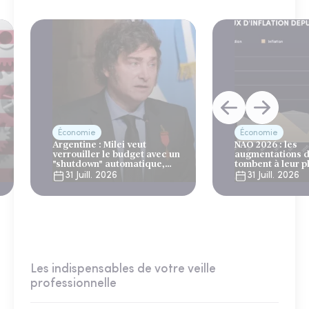
Économie
Économie
Argentine : Milei veut
NAO 2026 : les
verrouiller le budget avec un
augmentations d
"shutdown" automatique,
tombent à leur p
sous le regard bienveillant
niveau depuis 4 
31 Juill. 2026
31 Juill. 2026
du FMI
Les indispensables de votre veille
professionnelle