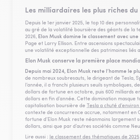
Les milliardaires les plus riches d
Depuis le 1er janvier 2025, le top 10 des personnal
au gré de la volatilité boursière des géants de la 
2026,
Elon Musk domine le classement avec une f
Page et Larry Ellison. Entre ascensions spectacul
une volatilité exceptionnelle des patrimoines liés 
Elon Musk conserve la première place mondia
Depuis mai 2024, Elon Musk reste l’homme le pl
de nombreux soubresauts, le dirigeant de Tesla, 
l’année, il a franchi plusieurs seuils symboliques, 
dollars de fortune en octobre, puis 600 milliards 
dollars en fin d’année. Cette domination masque tou
capitalisation boursière de
Tesla a chuté d’environ
contexte de concurrence accrue, notamment en Chi
fortune d’Elon Musk reste néanmoins largement so
dollars, ainsi que par d’autres sociétés comme Ne
Lire aussi :
le classement des thématiques de 2025