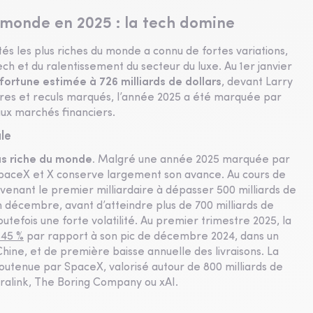
u monde en 2025 : la tech domine
ités les plus riches du monde a connu de fortes variations,
tech et du ralentissement du secteur du luxe. Au 1er janvier
ortune estimée à 726 milliards de dollars
, devant Larry
aires et reculs marqués, l’année 2025 a été marquée par
aux marchés financiers.
le
us riche du monde.
Malgré une année 2025 marquée par
SpaceX et X conserve largement son avance. Au cours de
devenant le premier milliardaire à dépasser 500 milliards de
en décembre, avant d’atteindre plus de 700 milliards de
tefois une forte volatilité. Au premier trimestre 2025, la
 45 %
par rapport à son pic de décembre 2024, dans un
ne, et de première baisse annuelle des livraisons. La
utenue par SpaceX, valorisé autour de 800 milliards de
uralink, The Boring Company ou xAI.