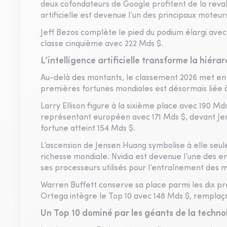
deux cofondateurs de Google profitent de la revalo
artificielle est devenue l’un des principaux moteu
Jeff Bezos complète le pied du podium élargi ave
classe cinquième avec 222 Mds $.
L’intelligence artificielle transforme la hiér
Au-delà des montants, le classement 2026 met en lu
premières fortunes mondiales est désormais liée 
Larry Ellison figure à la sixième place avec 190 M
représentant européen avec 171 Mds $, devant Jens
fortune atteint 154 Mds $.
L’ascension de Jensen Huang symbolise à elle seule l
richesse mondiale. Nvidia est devenue l’une des ent
ses processeurs utilisés pour l’entraînement des mo
Warren Buffett conserve sa place parmi les dix pr
Ortega intègre le Top 10 avec 148 Mds $, remplaç
Un Top 10 dominé par les géants de la techno