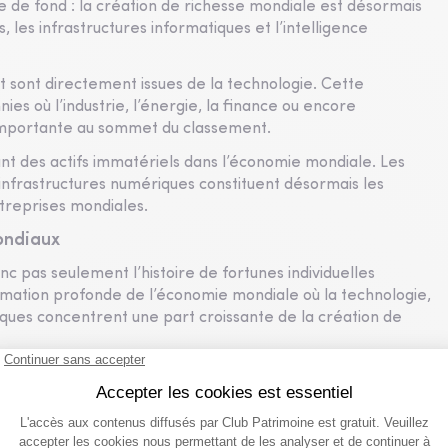
de fond : la création de richesse mondiale est désormais
es infrastructures informatiques et l’intelligence
t sont directement issues de la technologie. Cette
s où l’industrie, l’énergie, la finance ou encore
 importante au sommet du classement.
ant des actifs immatériels dans l’économie mondiale. Les
s infrastructures numériques constituent désormais les
treprises mondiales.
ondiaux
c pas seulement l’histoire de fortunes individuelles
formation profonde de l’économie mondiale où la technologie,
riques concentrent une part croissante de la création de
aires de la planète, le fossé continue de se creuser entre
e l’économie. Un phénomène qui devrait continuer
chesses et le rôle grandissant des géants technologiques