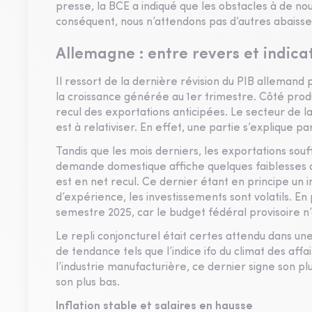
presse, la BCE a indiqué que les obstacles à de no
conséquent, nous n’attendons pas d’autres abaiss
Allemagne : entre revers et indica
Il ressort de la dernière révision du PIB allemand p
la croissance générée au 1er trimestre. Côté produ
recul des exportations anticipées. Le secteur de l
est à relativiser. En effet, une partie s’explique p
Tandis que les mois derniers, les exportations souff
demande domestique affiche quelques faiblesses d
est en net recul. Ce dernier étant en principe un 
d’expérience, les investissements sont volatils. En
semestre 2025, car le budget fédéral provisoire n’a
Le repli conjoncturel était certes attendu dans une
de tendance tels que l’indice ifo du climat des aff
l’industrie manufacturière, ce dernier signe son pl
son plus bas.
Inflation stable et salaires en hausse