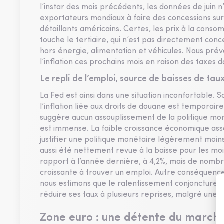
l’instar des mois précédents, les données de juin n’
exportateurs mondiaux à faire des concessions sur l
détaillants américains. Certes, les prix à la conso
touche le tertiaire, qui n’est pas directement conc
hors énergie, alimentation et véhicules. Nous pré
l’inflation ces prochains mois en raison des taxes 
Le repli de l’emploi, source de baisses de tau
La Fed est ainsi dans une situation inconfortable. 
l’inflation liée aux droits de douane est temporaire,
suggère aucun assouplissement de la politique monét
est immense. La faible croissance économique assoc
justifier une politique monétaire légèrement moins r
aussi été nettement revue à la baisse pour les m
rapport à l’année dernière, à 4,2%, mais de nombre
croissante à trouver un emploi. Autre conséquence
nous estimons que le ralentissement conjoncturel
réduire ses taux à plusieurs reprises, malgré une in
Zone euro : une détente du marché 