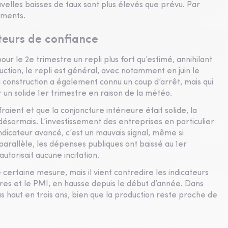
uvelles baisses de taux sont plus élevés que prévu. Par
ements.
teurs de confiance
our le 2e trimestre un repli plus fort qu’estimé, annihilant
ction, le repli est général, avec notamment en juin le
a construction a également connu un coup d’arrêt, mais qui
ar un solide 1er trimestre en raison de la météo.
raient et que la conjoncture intérieure était solide, la
ésormais. L’investissement des entreprises en particulier
indicateur avancé, c’est un mauvais signal, même si
 parallèle, les dépenses publiques ont baissé au 1er
utorisait aucune incitation.
 certaine mesure, mais il vient contredire les indicateurs
aires et le PMI, en hausse depuis le début d’année. Dans
us haut en trois ans, bien que la production reste proche de