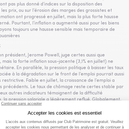
ont pas plus donné d’indices sur la disposition des
es prix, ou sur l’érosion des marges des grossistes et
mmation ont progressé en juillet, mais la plus forte hausse
erné. Pourtant, l’inflation a augmenté aussi pour les biens
voyons toujours une hausse sensible mais temporaire de
douanières
x
Son président, Jerome Powell, juge certes aussi que
 mais la forte inflation sous-jacente (3,1% en juillet) ne
aire. En parallèle, la pression politique à baisser les taux
iée à la dégradation sur le front de l’emploi pourrait aussi
estrictive. Faible en juillet, la croissance de l’emploi a
ois précédents. Le taux de chômage reste certes stable par
ux autres indicateurs témoignent de la difficulté
, la pression salariale a légèrement reflué. Globalement,
 va faire augmenter le chômage et poussera la Fed à
flation supérieure à sa cible.
du travail et une inflation maîtrisée