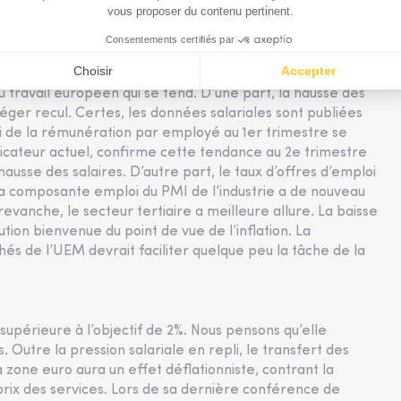
veaux les plus bas dans les différents pays de la zone
 travail européen qui se tend. D’une part, la hausse des
 léger recul. Certes, les données salariales sont publiées
i de la rémunération par employé au 1er trimestre se
 indicateur actuel, confirme cette tendance au 2e trimestre
ausse des salaires. D’autre part, le taux d’offres d’emploi
La composante emploi du PMI de l’industrie a de nouveau
revanche, le secteur tertiaire a meilleure allure. La baisse
ution bienvenue du point de vue de l’inflation. La
s de l’UEM devrait faciliter quelque peu la tâche de la
 supérieure à l’objectif de 2%. Nous pensons qu’elle
 Outre la pression salariale en repli, le transfert des
a zone euro aura un effet déflationniste, contrant la
prix des services. Lors de sa dernière conférence de