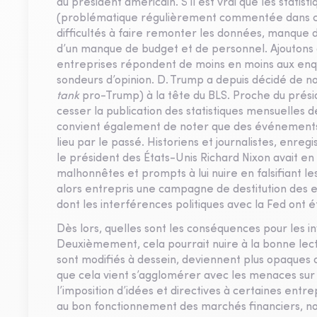
au président américain. S’il est vrai que les statis
(problématique régulièrement commentée dans ces
difficultés à faire remonter les données, manque d
d’un manque de budget et de personnel. Ajoutons à
entreprises répondent de moins en moins aux enqu
sondeurs d’opinion. D. Trump a depuis décidé de n
tank
pro-Trump) à la tête du BLS. Proche du présid
cesser la publication des statistiques mensuelles de
convient également de noter que des événements r
lieu par le passé. Historiens et journalistes, enregi
le président des États-Unis Richard Nixon avait en 
malhonnêtes et prompts à lui nuire en falsifiant les
alors entrepris une campagne de destitution des
dont les interférences politiques avec la Fed ont
Dès lors, quelles sont les conséquences pour les 
Deuxièmement, cela pourrait nuire à la bonne lectu
sont modifiés à dessein, deviennent plus opaques 
que cela vient s’agglomérer avec les menaces sur d’a
l’imposition d’idées et directives à certaines ent
au bon fonctionnement des marchés financiers, n