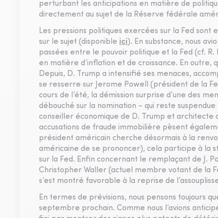
perturbant les anticipations en matière de politi
directement au sujet de la Réserve fédérale amér
Les pressions politiques exercées sur la Fed sont
sur le sujet (disponible
ici
). En substance, nous av
passées entre le pouvoir politique et la Fed (cf. R
en matière d’inflation et de croissance. En outre, q
Depuis, D. Trump a intensifié ses menaces, accom
se resserre sur Jerome Powell (président de la Fe
cours de l’été, la démission surprise d’une des m
débouché sur la nomination – qui reste suspendue à
conseiller économique de D. Trump et architecte d
accusations de fraude immobilière pèsent égaleme
président américain cherche désormais à la renvoyer
américaine de se prononcer), cela participe à la s
sur la Fed. Enfin concernant le remplaçant de J. 
Christopher Waller (actuel membre votant de la F
s’est montré favorable à la reprise de l’assoupli
En termes de prévisions, nous pensons toujours que
septembre prochain. Comme nous l’avions anticipé 