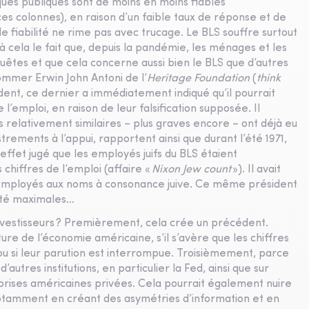
tiques publiques sont de moins en moins fiables
 colonnes), en raison d’un faible taux de réponse et de
e fiabilité ne rime pas avec trucage. Le BLS souffre surtout
 cela le fait que, depuis la pandémie, les ménages et les
êtes et que cela concerne aussi bien le BLS que d’autres
ommer Erwin John Antoni de l’
Heritage Foundation
(
think
ent, ce dernier a immédiatement indiqué qu’il pourrait
 l’emploi, en raison de leur falsification supposée. Il
elativement similaires – plus graves encore – ont déjà eu
strements à l’appui, rapportent ainsi que durant l’été 1971,
effet jugé que les employés juifs du BLS étaient
 chiffres de l’emploi (affaire «
Nixon Jew count
»). Il avait
 employés aux noms à consonance juive. Ce même président
 été maximales…
investisseurs ? Premièrement, cela crée un précédent.
re de l’économie américaine, s’il s’avère que les chiffres
ou si leur parution est interrompue. Troisièmement, parce
utres institutions, en particulier la Fed, ainsi que sur
reprises américaines privées. Cela pourrait également nuire
otamment en créant des asymétries d’information et en