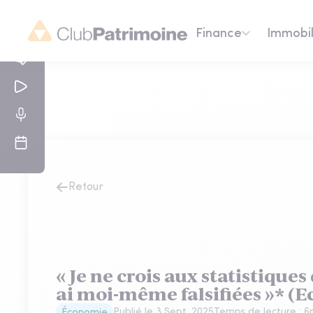
Finance
Immobil
Retour
« Je ne crois aux statistiques
ai moi-même falsifiées »* (Ec
Publié le
3 Sept. 2025
Temps de lecture :
6
Économie