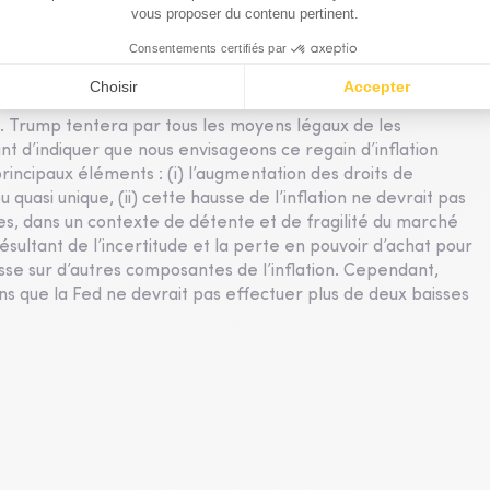
prix de vente, en négociant avec leurs fournisseurs, en
rognant sur leurs marges. Il faut toutefois s’attendre à une
prochains mois, à mesure de l’atténuation de ces « boucliers
a plupart de ces nouveaux droits de douane ne soient jugés
rale américaine en fin de semaine dernière... Dans
D. Trump tentera par tous les moyens légaux de les
ant d’indiquer que nous envisageons ce regain d’inflation
rincipaux éléments : (i) l’augmentation des droits de
quasi unique, (ii) cette hausse de l’inflation ne devrait pas
es, dans un contexte de détente et de fragilité du marché
résultant de l’incertitude et la perte en pouvoir d’achat pour
sse sur d’autres composantes de l’inflation. Cependant,
ons que la Fed ne devrait pas effectuer plus de deux baisses