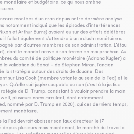
que monétaire et budgétaire, ce qui nous amène
icaine.
 encore montées d’un cran depuis notre dernière analyse
ions notamment indiqué que les épisodes d’interférences
. Nixon et Arthur Burns) avaient eu sur des effets délétères
u’il fallait également s’attendre à un « clash monétaire ».
pagné par d’autres membres de son administration. L’étau
d), dont le mandat arrive à son terme en mai prochain. Au
embres du comité de politique monétaire (Adriana Kugler) a
 la validation du Sénat – de Stephen Miran, l’ancien
e la stratégie autour des droits de douane. Des
nt sur Lisa Cook (membre votante au sein de la Fed) et le
. Qu’elle soit jugée coupable ou non (c’est à la justice
tratégie de D. Trump, consistant à vouloir prendre la main
Powell, plusieurs noms circulent, dont notamment
ed, nommé par D. Trump en 2020), qui ces derniers temps,
ssement monétaire.
 la Fed devrait abaisser son taux directeur le 17
depuis plusieurs mois maintenant, le marché du travail a