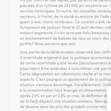
fini par montrer des signes plus patents de détério
passées d’un rythme de 232 000 en moyenne sur troi
normes historiques. En outre, les nouvelles embau
secteurs, à l’instar de la santé ou encore de l’aide 
quant à eux, moins nombreux. Ce constat a été ren
Symposium de Jackson Hole le 22 août dernier, indi
avaient augmenté. Il n’en aura pas fallu beaucoup 
un enchaînement de baisses de taux au cours des 
justifié ? Nous pensons que non.
Une partie de la détérioration observée des chiff
d’incertitude engendré par la politique économiq
de cette incertitude a été levée (aboutissement de
pouirraient être amenées à concrétiser une partie
Cette dégradation est néanmoins réelle et le marc
aspects. C’est pourquoi un ajustement de la politiq
situation n’empire davantage. Parallèlement, l’infl
à la consommation hors énergie et alimentation (i
après 2,9% en juin et 2,8% en mai ; le déflateur de
de la Fed) dépeint une situation similaire. Bien que
de douane dans les prix des produits concernés s’a