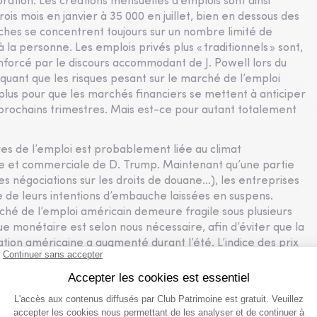
ration. Les créations mensuelles d’emplois sont ainsi
s mois en janvier à 35 000 en juillet, bien en dessous des
ches se concentrent toujours sur un nombre limité de
à la personne. Les emplois privés plus « traditionnels » sont,
forcé par le discours accommodant de J. Powell lors du
quant que les risques pesant sur le marché de l’emploi
plus pour que les marchés financiers se mettent à anticiper
prochains trimestres. Mais est-ce pour autant totalement
res de l’emploi est probablement liée au climat
ue et commerciale de D. Trump. Maintenant qu’une partie
s négociations sur les droits de douane…), les entreprises
 de leurs intentions d’embauche laissées en suspens.
hé de l’emploi américain demeure fragile sous plusieurs
ue monétaire est selon nous nécessaire, afin d’éviter que la
ation américaine a augmenté durant l’été. L’indice des prix
ndice
Core CPI
) a ainsi progressé de 3,1% sur un an en juillet,
 la consommation des ménages (indice PCE ; cible d’inflation
 non linéaire, la transmission de l’augmentation des droits
ccentue. Les entreprises ont jusqu’à présent fait preuve