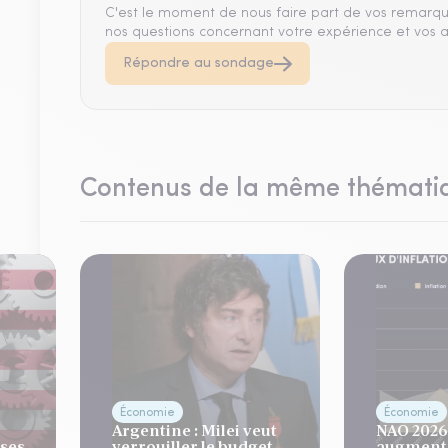
C'est le moment de nous faire part de vos remarqu
nos questions concernant votre expérience et vos a
Répondre au sondage
Contenus de la même thémati
Économie
Économie
Argentine : Milei veut
NAO 2026 
ises
verrouiller le budget
augmenta