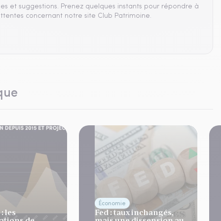
es et suggestions. Prenez quelques instants pour répondre à
ttentes concernant notre site Club Patrimoine.
que
Économie
: les
Fed : taux inchangés,
tions de
mais une dissension au