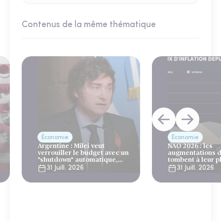
Contenus de la même thématique
Économie
Économie
Argentine : Milei veut
NAO 2026 : les
verrouiller le budget avec un
augmentations d
"shutdown" automatique,
tombent à leur p
sous le regard bienveillant
niveau depuis 4 
31 Juill. 2026
31 Juill. 2026
du FMI