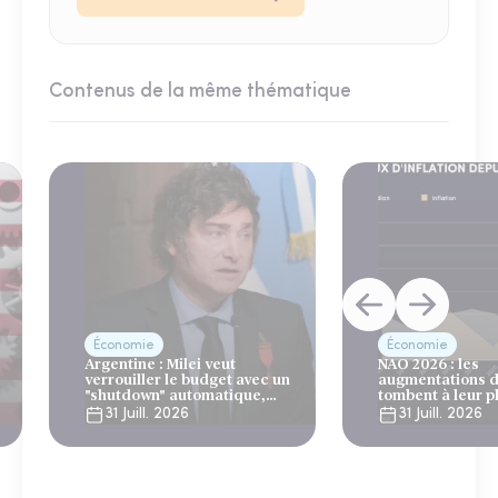
Contenus de la même thématique
Économie
Économie
Argentine : Milei veut
NAO 2026 : les
verrouiller le budget avec un
augmentations d
"shutdown" automatique,
tombent à leur p
sous le regard bienveillant
niveau depuis 4 
31 Juill. 2026
31 Juill. 2026
du FMI