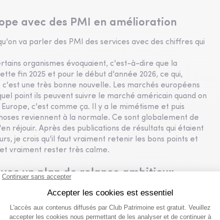
ope avec des PMI en amélioration
u'on va parler des PMI des services avec des chiffres qui
rtains organismes évoquaient, c'est-à-dire que la
tte fin 2025 et pour le début d'année 2026, ce qui,
t, c'est une très bonne nouvelle. Les marchés européens
 quel point ils peuvent suivre le marché américain quand on
en Europe, c'est comme ça. Il y a le mimétisme et puis
s choses reviennent à la normale. Ce sont globalement de
'en réjouir. Après des publications de résultats qui étaient
rs, je crois qu'il faut vraiment retenir les bons points et
et vraiment rester très calme.
avec un plan de relance ambitieux
ient un peu dans les actualités, puisqu'on en parlait un peu
é par le nouveau gouvernement japonais.
a une semaine, on parlait de son rythme de travail et de son