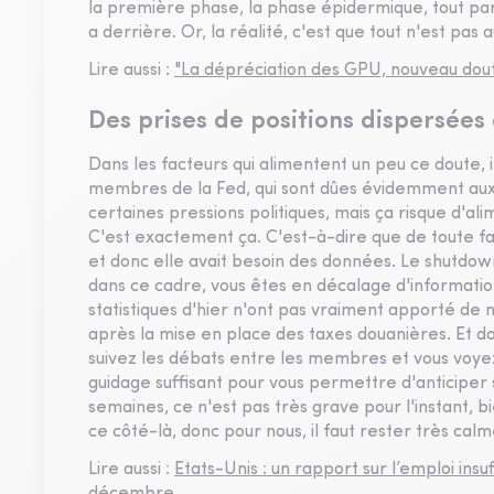
la première phase, la phase épidermique, tout part
a derrière. Or, la réalité, c'est que tout n'est pas a
Lire aussi :
"La dépréciation des GPU, nouveau doute
Des prises de positions dispersées
Dans les facteurs qui alimentent un peu ce doute, il
membres de la Fed, qui sont dûes évidemment aux
certaines pressions politiques, mais ça risque d'al
C'est exactement ça. C'est-à-dire que de toute faço
et donc elle avait besoin des données. Le shutdown 
dans ce cadre, vous êtes en décalage d'informatio
statistiques d'hier n'ont pas vraiment apporté de no
après la mise en place des taxes douanières. Et 
suivez les débats entre les membres et vous voyez
guidage suffisant pour vous permettre d'anticiper 
semaines, ce n'est pas très grave pour l'instant, b
ce côté-là, donc pour nous, il faut rester très calm
Lire aussi :
Etats-Unis : un rapport sur l’emploi ins