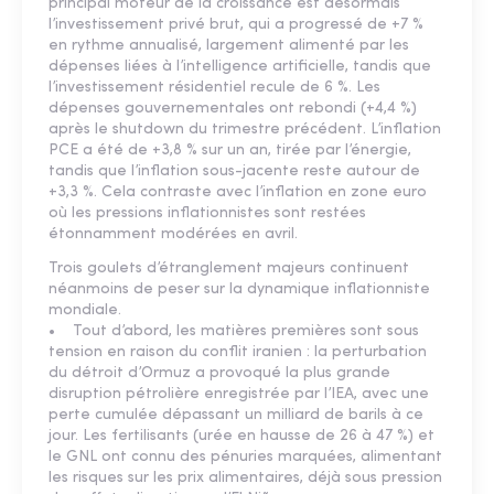
principal moteur de la croissance est désormais
l’investissement privé brut, qui a progressé de +7 %
en rythme annualisé, largement alimenté par les
dépenses liées à l’intelligence artificielle, tandis que
l’investissement résidentiel recule de 6 %. Les
dépenses gouvernementales ont rebondi (+4,4 %)
après le shutdown du trimestre précédent. L’inflation
PCE a été de +3,8 % sur un an, tirée par l’énergie,
tandis que l’inflation sous-jacente reste autour de
+3,3 %. Cela contraste avec l’inflation en zone euro
où les pressions inflationnistes sont restées
étonnamment modérées en avril.
Trois goulets d’étranglement majeurs continuent
néanmoins de peser sur la dynamique inflationniste
mondiale.
• Tout d’abord, les matières premières sont sous
tension en raison du conflit iranien : la perturbation
du détroit d’Ormuz a provoqué la plus grande
disruption pétrolière enregistrée par l’IEA, avec une
perte cumulée dépassant un milliard de barils à ce
jour. Les fertilisants (urée en hausse de 26 à 47 %) et
le GNL ont connu des pénuries marquées, alimentant
les risques sur les prix alimentaires, déjà sous pression