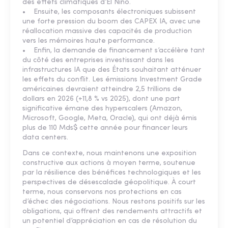
des effets climatiques d’El Niño.
• Ensuite, les composants électroniques subissent
une forte pression du boom des CAPEX IA, avec une
réallocation massive des capacités de production
vers les mémoires haute performance.
• Enfin, la demande de financement s’accélère tant
du côté des entreprises investissant dans les
infrastructures IA que des États souhaitant atténuer
les effets du conflit. Les émissions Investment Grade
américaines devraient atteindre 2,5 trillions de
dollars en 2026 (+11,8 % vs 2025), dont une part
significative émane des hyperscalers (Amazon,
Microsoft, Google, Meta, Oracle), qui ont déjà émis
plus de 110 Mds$ cette année pour financer leurs
data centers.
Dans ce contexte, nous maintenons une exposition
constructive aux actions à moyen terme, soutenue
par la résilience des bénéfices technologiques et les
perspectives de désescalade géopolitique. À court
terme, nous conservons nos protections en cas
d’échec des négociations. Nous restons positifs sur les
obligations, qui offrent des rendements attractifs et
un potentiel d’appréciation en cas de résolution du