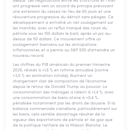
dessus. Les négociations entre les États-Unis et l’Iran
ont progressé vers un accord de principe prévoyant
une extension du cessez-le-feu de 60 jours et une
réouverture progressive du détroit sans péages. Ce
développement a entraîné un net soulagement sur
les marchés, avec un reflux marqué des cours du
pétrole sous les 100 dollars le baril, après un pic au-
dessus de 110 dollars. Ce mouvement offre un
soulagement bienvenu sur les anticipations
inflationnistes et a permis au S&P 500 d’atteindre un
nouveau record.
Les chiffres du PIB américain du premier trimestre
2026, révisés à +1,6 % en rythme annualisé (contre
+2,0 % en estimation initiale), illustrent un
changement clair de composition de l’économie
depuis le retour de Donald Trump au pouvoir. La
consommation des ménages a ralenti à +1,4 %, avec
une consommation de biens atone à +0,4 %,
pénalisée notamment par les droits de douane. Si la
balance commerciale s’améliore, particulièrement sur
les biens, cela semble davantage résulter de la
vigueur des exportations de pétrole et de gaz que
de la politique tarifaire de la Maison Blanche. Le