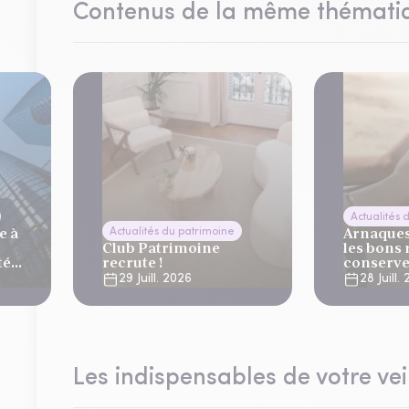
Contenus de la même thémati
Actualités 
e à
Arnaques 
Actualités du patrimoine
Club Patrimoine
les bons 
té
recrute !
conserve
vacance
29 Juill. 2026
28 Juill.
lier
Les indispensables de votre vei