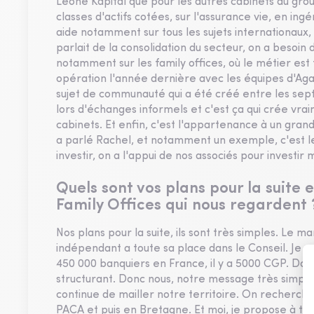
Leone Kapital que pour les autres cabinets du group
classes d'actifs cotées, sur l'assurance vie, en ing
aide notamment sur tous les sujets internationaux, 
parlait de la consolidation du secteur, on a besoin 
notamment sur les family offices, où le métier est
opération l'année dernière avec les équipes d'Agami
sujet de communauté qui a été créé entre les sept
lors d'échanges informels et c'est ça qui crée vr
cabinets. Et enfin, c'est l'appartenance à un grand
a parlé Rachel, et notamment un exemple, c'est le
investir, on a l'appui de nos associés pour investir
Quels sont vos plans pour la suite
Family Offices qui nous regardent 
Nos plans pour la suite, ils sont très simples. Le 
indépendant a toute sa place dans le Conseil. Je crois
450 000 banquiers en France, il y a 5000 CGP. Donc
structurant. Donc nous, notre message très simple
continue de mailler notre territoire. On recherch
PACA et puis en Bretagne. Et moi, je propose à tous