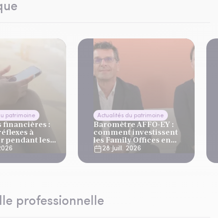
que
du patrimoine
Actualités du patrimoine
financières :
Baromètre AFFO-EY :
réflexes à
comment investissent
r pendant les
les Family Offices en
s
2026 ?
 2026
28 Juill. 2026
lle professionnelle