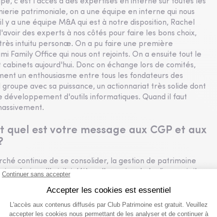
e, c'est l'accès à des expertises en interne sur toutes les
énierie patrimoniale, on a une équipe en interne qui nous
il y a une équipe M&A qui est à notre disposition, Rachel
d'avoir des experts à nos côtés pour faire les bons choix,
 très intuitu personæ. On a pu faire une première
 Family Office qui nous ont rejoints. On a ensuite tout le
 cabinets aujourd'hui. Donc on échange lors de comités,
aiment un enthousiasme entre tous les fondateurs des
 groupe avec sa puissance, un actionnariat très solide dont
 développement d'outils informatiques. Quand il faut
 massivement.
 et quel est votre message aux CGP et aux
?
marché continue de se consolider, la gestion de patrimoine
 qu'aujourd'hui, j'ai déjà eu l'occasion de le dire, mais il y a
 il y a encore beaucoup de place, c'est un métier qui est
 au marché, c'est qu'on continue de se consolider, on
e effectivement à s'implanter en région Rhône-Alpes, en
 les CGP qui ont envie de s'intéresser à la consolidation,