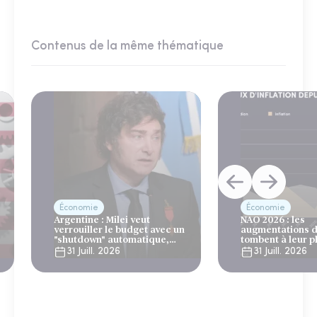
Contenus de la même thématique
Économie
Économie
Argentine : Milei veut
NAO 2026 : les
verrouiller le budget avec un
augmentations d
"shutdown" automatique,
tombent à leur p
sous le regard bienveillant
niveau depuis 4 
31 Juill. 2026
31 Juill. 2026
du FMI