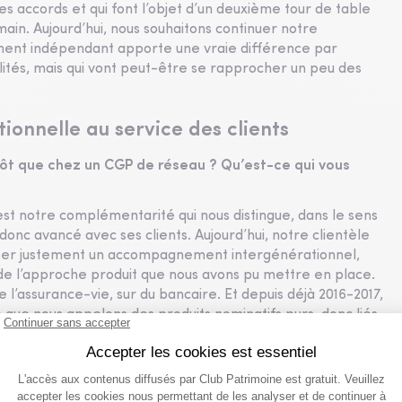
es accords et qui font l’objet d’un deuxième tour de table
ain. Aujourd’hui, nous souhaitons continuer notre
ment indépendant apporte une vraie différence par
ités, mais qui vont peut-être se rapprocher un peu des
onnelle au service des clients
utôt que chez un CGP de réseau ? Qu’est-ce qui vous
’est notre complémentarité qui nous distingue, dans le sens
 donc avancé avec ses clients. Aujourd’hui, notre clientèle
oser justement un accompagnement intergénérationnel,
de l’approche produit que nous avons pu mettre en place.
e l’assurance-vie, sur du bancaire. Et depuis déjà 2016-2017,
 que nous appelons des produits nominatifs purs, donc liés
, notamment par leur illiquidité, peuvent apporter, s’ils
n dans les allocations de nos clients. Et créer un équilibre
où la performance est vraiment décorrélée.