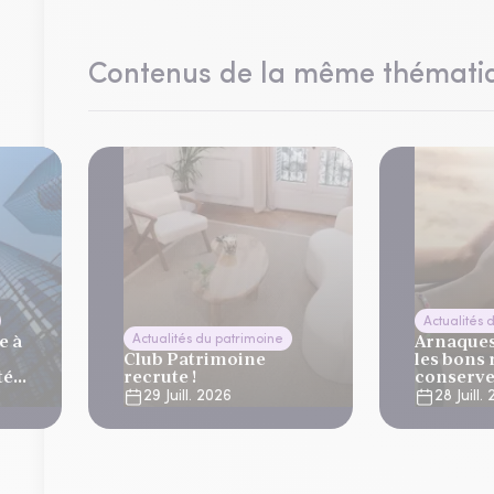
Contenus de la même thémati
Actualités 
e à
Arnaques 
Actualités du patrimoine
Club Patrimoine
les bons 
té
recrute !
conserve
vacance
29 Juill. 2026
28 Juill.
lier