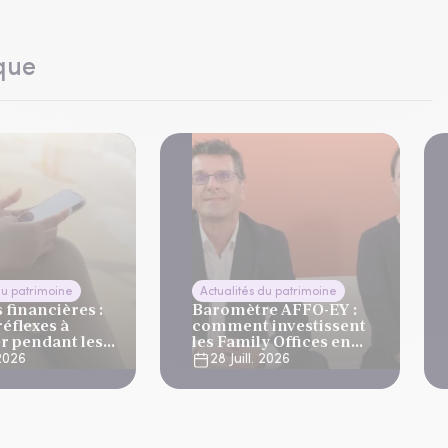
que
du patrimoine
Actualités du patrimoine
financières :
Baromètre AFFO-EY :
réflexes à
comment investissent
r pendant les
les Family Offices en
s
2026 ?
 2026
28 Juill. 2026