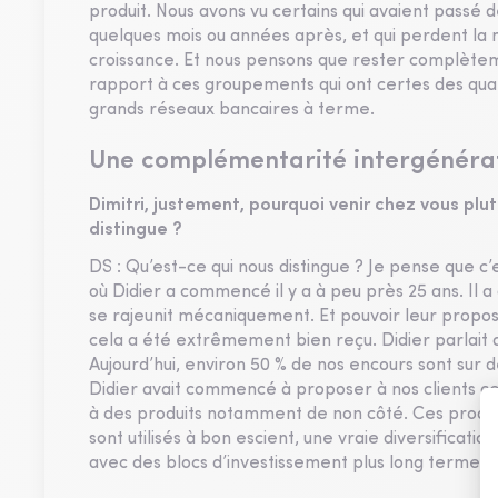
produit. Nous avons vu certains qui avaient passé d
quelques mois ou années après, et qui perdent la m
croissance. Et nous pensons que rester complète
rapport à ces groupements qui ont certes des qual
grands réseaux bancaires à terme.
Une complémentarité intergénérati
Dimitri, justement, pourquoi venir chez vous pl
distingue ?
DS : Qu’est-ce qui nous distingue ? Je pense que c
où Didier a commencé il y a à peu près 25 ans. Il a
se rajeunit mécaniquement. Et pouvoir leur prop
cela a été extrêmement bien reçu. Didier parlait 
Aujourd’hui, environ 50 % de nos encours sont sur d
Didier avait commencé à proposer à nos clients ce
à des produits notamment de non côté. Ces produits
sont utilisés à bon escient, une vraie diversificatio
avec des blocs d’investissement plus long terme 