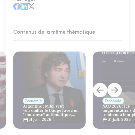
Contenus de la même thématique
Économie
Économie
Argentine : Milei veut
NAO 2026 : les
verrouiller le budget avec un
augmentations d
"shutdown" automatique,
tombent à leur p
sous le regard bienveillant
niveau depuis 4 
31 Juill. 2026
31 Juill. 2026
du FMI