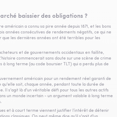
arché baissier des obligations ?
e américain a connu sa pire année depuis 1871, et les bons
ois années consécutives de rendements négatifs, ce qui ne
er que les dernières années ont été terribles pour les
 acheteurs et de gouvernements occidentaux en faillite,
c. L'histoire commencerait sans doute sur une scène de crime
es à long terme (au code boursier TLT) qui a perdu plus de
 gouvernement américain pour un rendement réel garanti de
elle qu'elle soit, chaque année, pendant toute la durée de
. Il s'agit là d'un véritable défi pour tous les autres actifs
dans un monde incertain - un argument valable à long terme
.
ues et à court terme viennent justifier l’intérêt de détenir
gations classiques. On peut même dire qu'il s'agit d'un