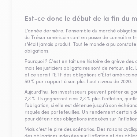
Est-ce donc le début de la fin du m
L'année dernière, l'ensemble du marché obligatair
du Trésor américain sont en passe de connaître tr
s'était jamais produit. Tout le monde a pu constat
obligations.
Pourquoi ? C'est en fait une histoire de grève des
mais les justiciers obligataires sont de retour, et
et ce serait l’ETF des obligations d'État américain
50 % par rapport à son plus haut niveau de 2020.
Aujourd'hui, les investisseurs peuvent prêter au
2,3 %. Ils gagneront ainsi 2,3 % plus l'inflation, qu
l’obligation, si elle est détenue jusqu'à son échéance
risqués des portefeuilles. Un rendement certain 
pour détenir des obligations indexées sur l'inflation
Mais c'est le pire des scénarios. Des raisons cycliq
des obligations indexées sur l'inflation et des obli