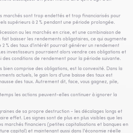
s marchés sont trop endettés et trop financiarisés pour
éels supérieurs à 2 % pendant une période prolongée.
écession ou les marchés en crise, et une combinaison de
es fait baisser les rendements obligataires, ce qui augmente
e 2 % des taux d'intérêt pourrait générer un rendement
 Les investisseurs pourraient alors vendre ces obligations et
si des conditions de rendement pour la période suivante.
bien comprise des obligations, est la convexité. Dans la
ements actuels, le gain lors d'une baisse des taux est
ausse des taux. Autrement dit, face, vous gagnez, pile,
 temps les actions peuvent-elles continuer à ignorer la
aines de sa propre destruction - les décalages longs et
ire effet. Les signes sont de plus en plus visibles que les
s marchés financiers (petites capitalisations et banques en
nture capital) et maintenant aussi dans l'économie réelle