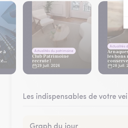
Actualités 
e à
Arnaques 
Actualités du patrimoine
Club Patrimoine
les bons 
té
recrute !
conserve
vacance
29 Juill. 2026
28 Juill.
lier
Les indispensables de votre vei
Graph du jour