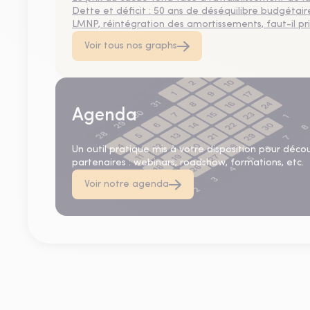
Dette et déficit : 50 ans de déséquilibre budgétair
LMNP, réintégration des amortissements, faut-il privi
Voir tous nos graphs
Agenda
Un outil pratique mis à votre disposition pour déco
partenaires : webinars, roadshow, formations, etc.
Voir notre agenda