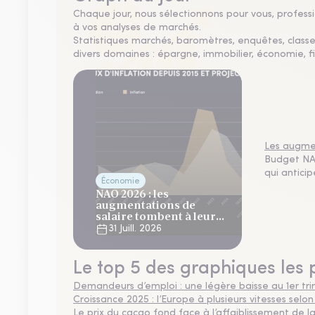
Chaque jour, nous sélectionnons pour vous, professio
à vos analyses de marchés.
Statistiques marchés, baromètres, enquêtes, clas
divers domaines : épargne, immobilier, économie, fi
Les augmen
Budget NAO
qui antici
Économie
NAO 2026 : les
augmentations de
salaire tombent à leur
plus bas niveau depuis 4
31 Juill. 2026
ans
Le top 5 des graphiques les 
Demandeurs d’emploi : une légère baisse au 1er tr
Croissance 2025 : l’Europe à plusieurs vitesses selon
Le prix du cacao fond face à l’affaiblissement de