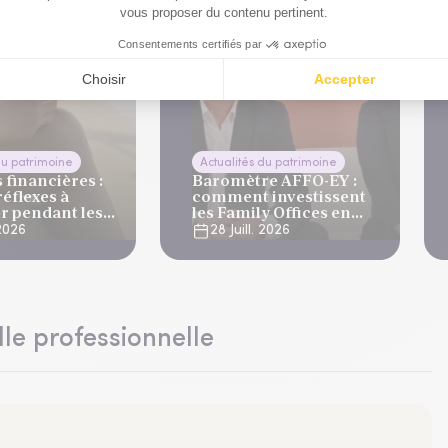
du patrimoine
Actualités du patrimoine
financières :
Baromètre AFFO-EY :
réflexes à
comment investissent
r pendant les
les Family Offices en
s
2026 ?
 2026
28 Juill. 2026
lle professionnelle