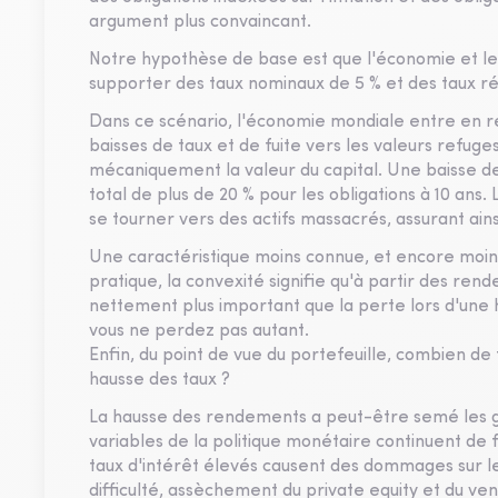
argument plus convaincant.
Notre hypothèse de base est que l'économie et le
supporter des taux nominaux de 5 % et des taux r
Dans ce scénario, l'économie mondiale entre en r
baisses de taux et de fuite vers les valeurs refug
mécaniquement la valeur du capital. Une baisse d
total de plus de 20 % pour les obligations à 10 ans.
se tourner vers des actifs massacrés, assurant ain
Une caractéristique moins connue, et encore moins 
pratique, la convexité signifie qu'à partir des rend
nettement plus important que la perte lors d'une h
vous ne perdez pas autant.
Enfin, du point de vue du portefeuille, combien de
hausse des taux ?
La hausse des rendements a peut-être semé les gr
variables de la politique monétaire continuent de fa
taux d'intérêt élevés causent des dommages sur le
difficulté, assèchement du private equity et du ve