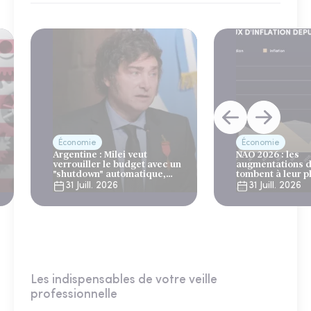
Économie
Économie
Argentine : Milei veut
NAO 2026 : les
verrouiller le budget avec un
augmentations d
"shutdown" automatique,
tombent à leur p
sous le regard bienveillant
niveau depuis 4 
31 Juill. 2026
31 Juill. 2026
du FMI
Les indispensables de votre veille
professionnelle