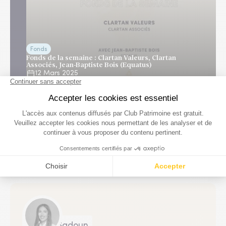
Fonds
Fonds de la semaine : Clartan Valeurs, Clartan
Associés, Jean-Baptiste Bois (Equatus)
12 Mars 2025
Voir plus
L'équipe
Aurore Sadoun