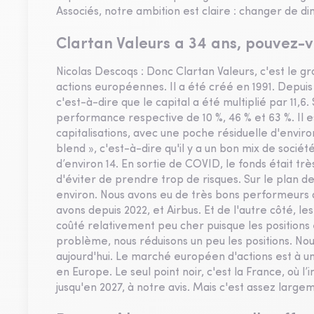
Associés, notre ambition est claire : changer de d
Clartan Valeurs a 34 ans, pouvez-v
Nicolas Descoqs : Donc Clartan Valeurs, c'est le gr
actions européennes. Il a été créé en 1991. Depuis
c'est-à-dire que le capital a été multiplié par 11,6. 
performance respective de 10 %, 46 % et 63 %. Il 
capitalisations, avec une poche résiduelle d'envir
blend », c'est-à-dire qu'il y a un bon mix de sociét
d’environ 14. En sortie de COVID, le fonds était trè
d'éviter de prendre trop de risques. Sur le plan d
environ. Nous avons eu de très bons performeurs q
avons depuis 2022, et Airbus. Et de l'autre côté, le
coûté relativement peu cher puisque les positions é
problème, nous réduisons un peu les positions. No
aujourd'hui. Le marché européen d'actions est à un
en Europe. Le seul point noir, c'est la France, où l’
jusqu'en 2027, à notre avis. Mais c'est assez largem