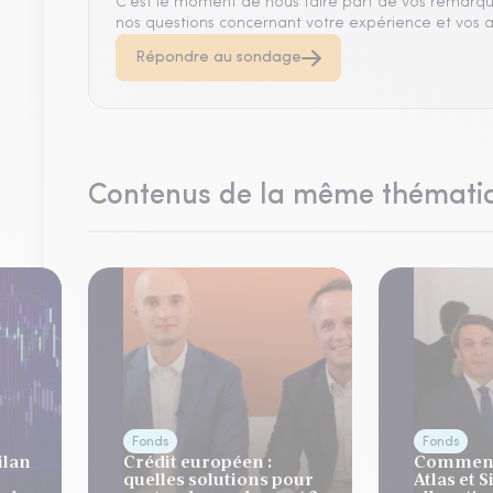
C'est le moment de nous faire part de vos remarqu
nos questions concernant votre expérience et vos a
Répondre au sondage
Contenus de la même thémati
Fonds
Fonds
ilan
Crédit européen :
Comment
quelles solutions pour
Atlas et 