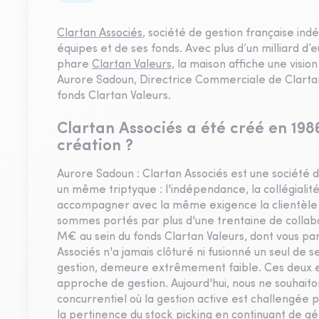
Clartan Associés
, société de gestion française ind
équipes et de ses fonds. Avec plus d’un milliard d’e
phare
Clartan Valeurs,
la maison affiche une visio
Aurore Sadoun, Directrice Commerciale de Clartan
fonds Clartan Valeurs.
Clartan Associés a été créé en 1986
création ?
Aurore Sadoun : Clartan Associés est une société d
un même triptyque : l'indépendance, la collégialit
accompagner avec la même exigence la clientèle pr
sommes portés par plus d'une trentaine de collabo
M€ au sein du fonds Clartan Valeurs, dont vous parl
Associés n'a jamais clôturé ni fusionné un seul de 
gestion, demeure extrêmement faible. Ces deux e
approche de gestion. Aujourd'hui, nous ne souhait
concurrentiel où la gestion active est challengée p
la pertinence du stock picking en continuant de gén