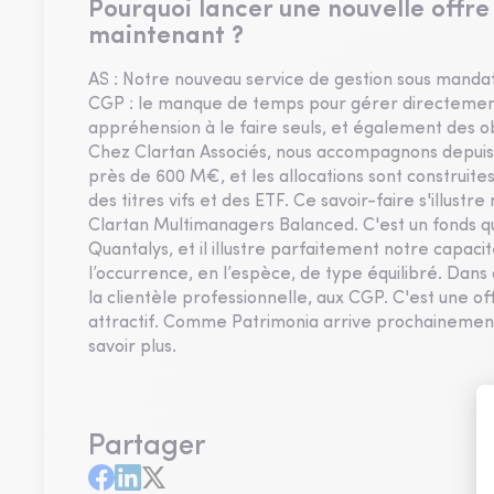
Pourquoi lancer une nouvelle offre
maintenant ?
AS : Notre nouveau service de gestion sous mand
CGP : le manque de temps pour gérer directemen
appréhension à le faire seuls, et également des o
Chez Clartan Associés, nous accompagnons depuis 
près de 600 M€, et les allocations sont construit
des titres vifs et des ETF. Ce savoir-faire s'illust
Clartan Multimanagers Balanced. C'est un fonds qui a
Quantalys, et il illustre parfaitement notre capacit
l’occurrence, en l’espèce, de type équilibré. Dans c
la clientèle professionnelle, aux CGP. C'est une off
attractif. Comme Patrimonia arrive prochainement, 
savoir plus.
Partager