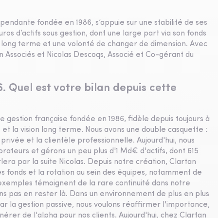
épendante fondée en 1986, s’appuie sur une stabilité de ses
uros d’actifs sous gestion, dont une large part via son fonds
n long terme et une volonté de changer de dimension. Avec
 Associés et Nicolas Descoqs, Associé et Co-gérant du
. Quel est votre bilan depuis cette
e gestion française fondée en 1986, fidèle depuis toujours à
é et la vision long terme. Nous avons une double casquette :
ivée et la clientèle professionnelle. Aujourd'hui, nous
rateurs et gérons un peu plus d'1 Md€ d'actifs, dont 615
era par la suite Nicolas. Depuis notre création, Clartan
ses fonds et la rotation au sein des équipes, notamment de
xemples témoignent de la rare continuité dans notre
ons pas en rester là. Dans un environnement de plus en plus
ar la gestion passive, nous voulons réaffirmer l'importance,
érer de l'alpha pour nos clients. Aujourd'hui, chez Clartan