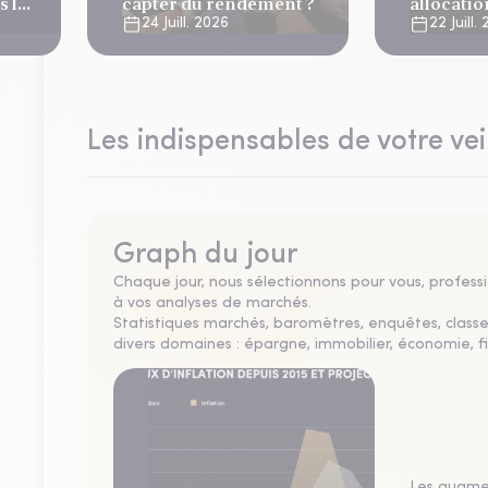
 la
capter du rendement ?
allocati
es
?
24 Juill. 2026
22 Juill.
Les indispensables de votre vei
Graph du jour
Chaque jour, nous sélectionnons pour vous, professio
à vos analyses de marchés.
Statistiques marchés, baromètres, enquêtes, clas
divers domaines : épargne, immobilier, économie, fi
Les augmen