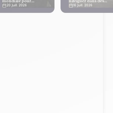
mondiale pour
naviguer dans des
développer ses
marchés volatils
20 Juill. 2026
16 Juill. 2026
stratégies long/short