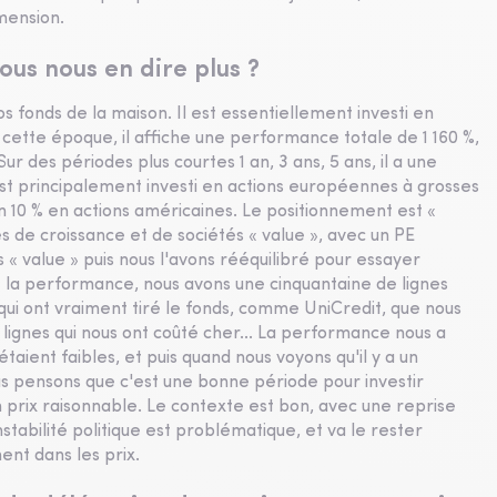
imension.
ous nous en dire plus ?
os fonds de la maison. Il est essentiellement investi en
 cette époque, il affiche une performance totale de 1 160 %,
Sur des périodes plus courtes 1 an, 3 ans, 5 ans, il a une
est principalement investi en actions européennes à grosses
on 10 % en actions américaines. Le positionnement est «
és de croissance et de sociétés « value », avec un PE
s « value » puis nous l'avons rééquilibré pour essayer
e la performance, nous avons une cinquantaine de lignes
ui ont vraiment tiré le fonds, comme UniCredit, que nous
s lignes qui nous ont coûté cher... La performance nous a
taient faibles, et puis quand nous voyons qu'il y a un
us pensons que c'est une bonne période pour investir
 prix raisonnable. Le contexte est bon, avec une reprise
instabilité politique est problématique, et va le rester
ent dans les prix.