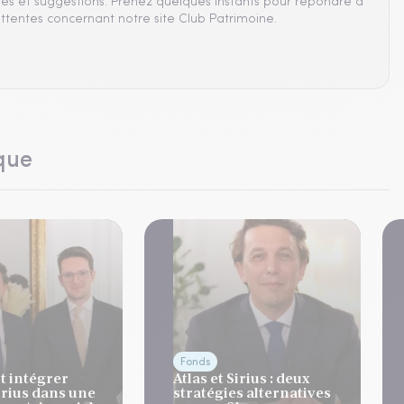
es et suggestions. Prenez quelques instants pour répondre à
ttentes concernant notre site Club Patrimoine.
que
Fonds
 intégrer
Atlas et Sirius : deux
Sirius dans une
stratégies alternatives