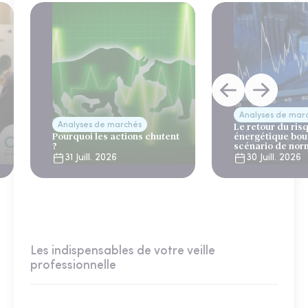
Analyses de mar
Analyses de marchés
Le retour du ris
Pourquoi les actions chutent
énergétique bou
?
scénario de nor
31 Juill. 2026
30 Juill. 2026
Les indispensables de votre veille
professionnelle