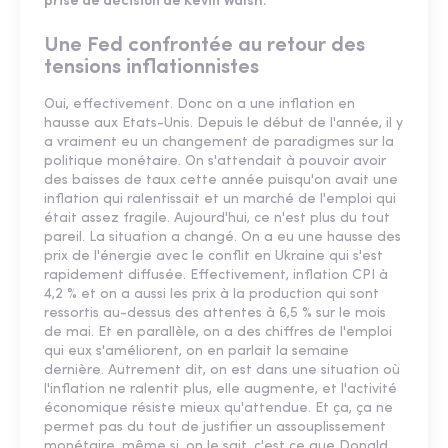
prise de décision de Kevin Walsh.
Une Fed confrontée au retour des
tensions inflationnistes
Oui, effectivement. Donc on a une inflation en
hausse aux Etats-Unis. Depuis le début de l'année, il y
a vraiment eu un changement de paradigmes sur la
politique monétaire. On s'attendait à pouvoir avoir
des baisses de taux cette année puisqu'on avait une
inflation qui ralentissait et un marché de l'emploi qui
était assez fragile. Aujourd'hui, ce n'est plus du tout
pareil. La situation a changé. On a eu une hausse des
prix de l'énergie avec le conflit en Ukraine qui s'est
rapidement diffusée. Effectivement, inflation CPI à
4,2 % et on a aussi les prix à la production qui sont
ressortis au-dessus des attentes à 6,5 % sur le mois
de mai. Et en parallèle, on a des chiffres de l'emploi
qui eux s'améliorent, on en parlait la semaine
dernière. Autrement dit, on est dans une situation où
l'inflation ne ralentit plus, elle augmente, et l'activité
économique résiste mieux qu'attendue. Et ça, ça ne
permet pas du tout de justifier un assouplissement
monétaire, même si, on le sait, c'est ce que Donald