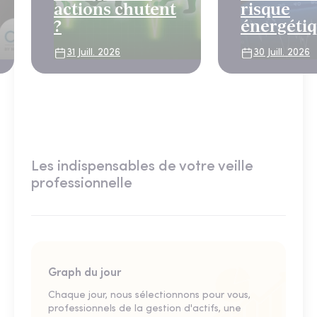
actions chutent
risque
?
énergéti
bouscule 
31 Juill. 2026
30 Juill. 2026
scénario 
normalis
Les indispensables de votre veille
professionnelle
Graph du jour
Chaque jour, nous sélectionnons pour vous,
professionnels de la gestion d'actifs, une