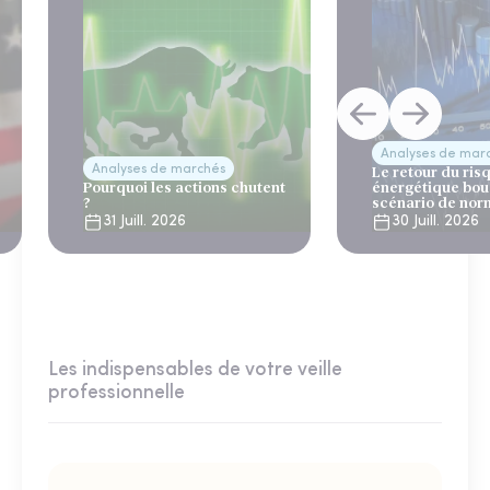
Analyses de mar
Analyses de marchés
Le retour du ris
Pourquoi les actions chutent
énergétique bou
?
scénario de nor
31 Juill. 2026
30 Juill. 2026
Les indispensables de votre veille
professionnelle