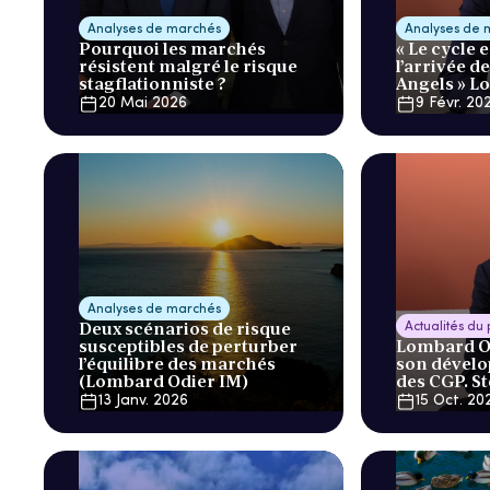
Analyses de marchés
Analyses de 
Pourquoi les marchés
« Le cycle 
résistent malgré le risque
l’arrivée d
stagflationniste ?
Angels » L
20 Mai 2026
9 Févr. 20
Analyses de marchés
Deux scénarios de risque
Actualités du
susceptibles de perturber
Lombard Od
l’équilibre des marchés
son dével
(Lombard Odier IM)
des CGP. S
13 Janv. 2026
15 Oct. 20