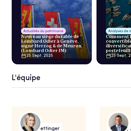
Actualités du patrimoine
Analyses de 
Nouveau siège durable de
Comment le
Lombard Odier à Genève,
convertibl
signé Herzog & de Meuron
diversifica
(Lombard Odier IM)
portefeuill
25 Sept. 2025
25 Sept. 
L'équipe
Marie Bettinger
Anthony 