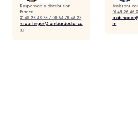
Responsable distribution
Assistant c
France
01 49 26 46 
01 49 26 46 75 / 06 84 76 48 27
a.abinader
m.bettinger@lombardodier.co
m
m