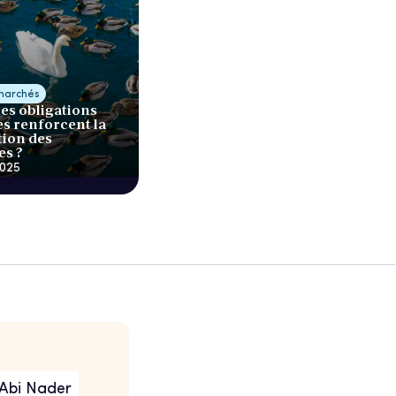
marchés
s obligations
es renforcent la
tion des
es ?
2025
Abi Nader