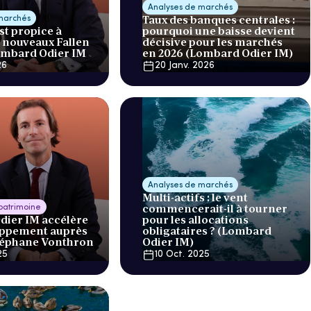
Analyses de marchés
Taux des banques centrales :
marchés
est propice à
pourquoi une baisse devient
e nouveaux Fallen
décisive pour les marchés
ombard Odier IM
en 2026 (Lombard Odier IM)
26
20 Janv. 2026
Analyses de marchés
Multi-actifs : le vent
commencerait-il à tourner
 patrimoine
ier IM accélère
pour les allocations
oppement auprès
obligataires ? (Lombard
téphane Vonthron
Odier IM)
25
10 Oct. 2025