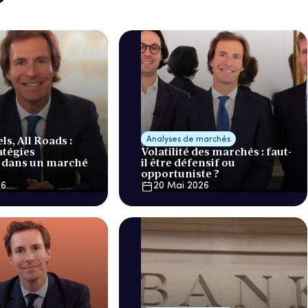
ls, All Roads :
Analyses de marchés
atégies
Volatilité des marchés : faut-
 dans un marché
il être défensif ou
opportuniste ?
26
20 Mai 2026