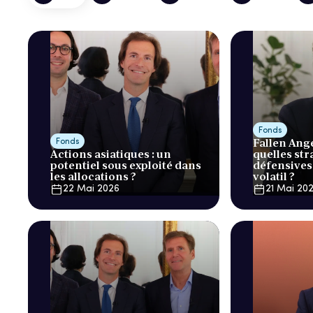
Fonds
Fallen Ange
Fonds
Actions asiatiques : un
quelles str
potentiel sous exploité dans
défensives
les allocations ?
volatil ?
22 Mai 2026
21 Mai 20