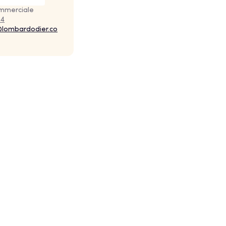
ommerciale
04
@lombardodier.co