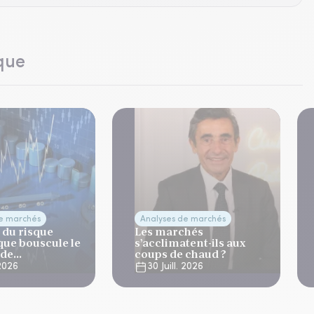
que
de marchés
Analyses de marchés
 du risque
Les marchés
que bouscule le
s’acclimatent-ils aux
 de
coups de chaud ?
ation
 2026
30 Juill. 2026