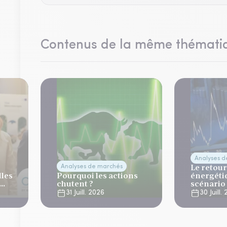
Contenus de la même thémati
Analyses 
Le retour
Analyses de marchés
lles
Pourquoi les actions
énergéti
chutent ?
scénario
normalis
31 Juill. 2026
30 Juill.