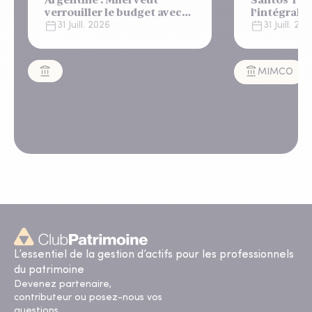
verrouiller le budget avec
l’intégralit
un "shutdown"
appartemen
31 Juill. 2026
31 Juill. 20
automatique, sous le
Lisbonne
regard bienveillant du FMI
MIMCO
L’essentiel de la gestion d’actifs pour les professionnels
du patrimoine
Devenez partenaire,
contributeur ou posez-nous vos
questions