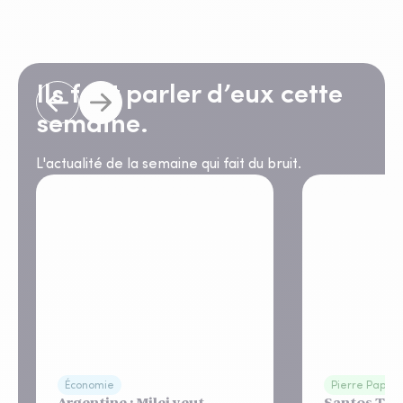
Ils font parler d’eux cette
semaine.
L'actualité de la semaine qui fait du bruit.
Économie
Pierre Papier
Argentine : Milei veut
Santos Tow