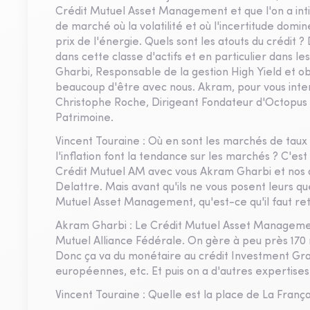
Crédit Mutuel Asset Management et que l'on a intit
de marché où la volatilité et où l'incertitude domin
prix de l'énergie. Quels sont les atouts du crédit 
dans cette classe d'actifs et en particulier dans l
Gharbi, Responsable de la gestion High Yield et o
beaucoup d'être avec nous. Akram, pour vous interr
Christophe Roche, Dirigeant Fondateur d'Octopus
Patrimoine.
Vincent Touraine : Où en sont les marchés de taux et
l'inflation font la tendance sur les marchés ? C'e
Crédit Mutuel AM avec vous Akram Gharbi et nos 
Delattre. Mais avant qu'ils ne vous posent leurs q
Mutuel Asset Management, qu'est-ce qu'il faut ret
Akram Gharbi : Le Crédit Mutuel Asset Management,
Mutuel Alliance Fédérale. On gère à peu près 170 m
Donc ça va du monétaire au crédit Investment Grade
européennes, etc. Et puis on a d'autres expertises 
Vincent Touraine : Quelle est la place de La França