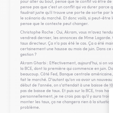
pour aller au bout, pense que le conflit va être 
pense pas que c'est un conflit qui va durer parce q
faudrait juste qu'il trouve une porte de sortie par 
le scénario du marché. Et donc voilà, si peut-être la
pense que le contexte peut changer.
Christophe Roche : Oui, Akram, vous m'avez tendu
vendredi dernier, les annonces de Mme Lagarde. On
taux directeur. Ça n'a pas été le cas. Ça a été ma
certainement une hausse au mois de juin. Dans ce
gestion ?
Akram Gharbi : Effectivement, aujourd'hui, si on voi
la BCE, dont la première qui commence en juin. Do
beaucoup. Côté Fed, Banque centrale américaine, il
fait le marché. D'autant qu'on va avoir un nouveau 
début de l'année, on s'attendait à une baisse de 100
pas de baisse de taux. Et puis sur la BCE, trois hau
personnellement, je ne crois pas qu'il y aura trois
monter les taux, ça ne changera rien à la situation
problème.