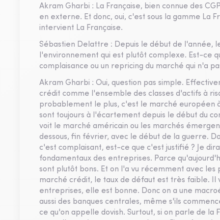
Akram Gharbi : La Française, bien connue des CGP, 
en externe. Et donc, oui, c'est sous la gamme La Fr
intervient La Française.
Sébastien Delattre : Depuis le début de l'année, 
l'environnement qui est plutôt complexe. Est-ce q
complaisance ou un repricing du marché qui n'a pa
Akram Gharbi : Oui, question pas simple. Effective
crédit comme l'ensemble des classes d'actifs à risq
probablement le plus, c'est le marché européen à 
sont toujours à l'écartement depuis le début du con
voit le marché américain ou les marchés émergents
dessous, fin février, avec le début de la guerre. D
c'est complaisant, est-ce que c'est justifié ? Je di
fondamentaux des entreprises. Parce qu'aujourd'hui
sont plutôt bons. Et on l'a vu récemment avec les pub
marché crédit, le taux de défaut est très faible. Il 
entreprises, elle est bonne. Donc on a une macroé
aussi des banques centrales, même s'ils commencen
ce qu'on appelle dovish. Surtout, si on parle de la F