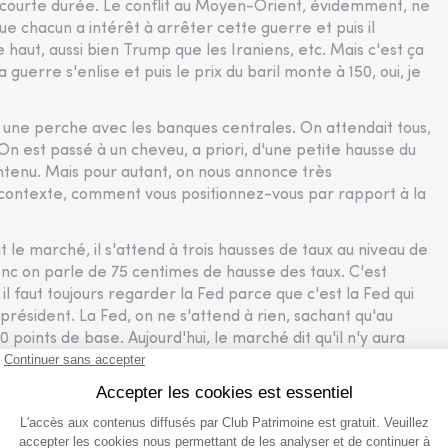
de courte durée. Le conflit au Moyen-Orient, évidemment, ne
ue chacun a intérêt à arrêter cette guerre et puis il
le haut, aussi bien Trump que les Iraniens, etc. Mais c'est ça
 guerre s'enlise et puis le prix du baril monte à 150, oui, je
 une perche avec les banques centrales. On attendait tous,
 est passé à un cheveu, a priori, d'une petite hausse du
intenu. Mais pour autant, on nous annonce très
 contexte, comment vous positionnez-vous par rapport à la
t le marché, il s'attend à trois hausses de taux au niveau de
nc on parle de 75 centimes de hausse des taux. C'est
 faut toujours regarder la Fed parce que c'est la Fed qui
président. La Fed, on ne s'attend à rien, sachant qu'au
 points de base. Aujourd'hui, le marché dit qu'il n'y aura
sses de taux. La question, est-ce qu'on y croit ou non ? Moi,
 hausses de taux de la BCE. Pourquoi ? Parce qu'on peut
 du détroit d'Ormuz. Ce n'est pas ça qui va résoudre le