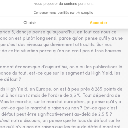
tte inflation est durable ou est-ce que plutôt, à un
out dépendra de la durée du conflit. Aujourd'hui,
obablement une hausse des taux à 3. Et donc pour répondre
rice 3, donc je pense qu'aujourd'hui, en tout cas nous ce
donc on est plutôt long sensi, parce qu'on pense qu'il y a une
ue c'est des niveaux qui deviennent attractifs. Sur nos
r de cette situation parce qu'on ne croit pas à trois hausses
ement économique d'aujourd'hui, on a eu les publications là
ance du tout, est-ce que sur le segment du High Yield, les
de défaut ?
ads High Yield, en Europe, on est à peu près à 285 points de
aut à horizon 12 mois de l'ordre de 2,5 %. Tout dépendra de
Mais le marché, sur le marché européen, je pense qu'il y a
, est-ce que le marché a raison ou non ? Est-ce que c'est
 défaut peut être significativement au-delà de 2,5 % ?
c'est notre discours, on pense que le taux de défaut sur le
 qu'il n'y a pas de raison que les taux de défaut montent.