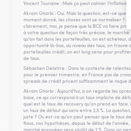
Vincent Touraine : Mais ça peut calmer l'inflation.
Akram Gharbi : Oui. Mais la question, est-ce que ce
moment donné, les choses vont se normaliser ? Et t
clairement, moi, je pense que la BCE va faire pr
à votre question de façon très précise, le marché p
qu'on fait dans les portefeuilles, on est acheteur, 
opportunité là-bas, au niveau des taux, on trouve q
portefeuilles crédit, on est long sensi pour profite
de taux.
Sébastien Delattre : Dans le contexte de ralentiss
pour le premier trimestre, en France pas de croiss
spreads de crédit pricent suffisamment le risque 
Akram Gharbi : Aujourd'hui, si on regarde les spre
base, ce qui correspond à un taux implicite de déf
quel est le taux de recovery qu'on prend en face. 
un taux de défaut qui sera entre 2,5 %. La question
juste ? Ou est-ce qu'on peut penser que le taux de
Nous, nos hypothèses, depuis le début de l'année, 
marché européen sera plutôt de 2 %. Donc on pense