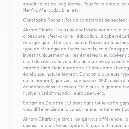
structurelles de long terme. Pour faire simple, on
Netflix, MercadoLibre, etc.
Christophe Roche : Pas de contraintes de secteur 
Akram Gharbi : Il y a une contrainte sectorielle, c'
croissance, c'est-à-dire l'éducation, la cybersécuri
énergétique... Donc on reste à l'écart de tous le
type de stratégie de fonds ouverts, ce qu'on appell
investit uniquement sur les émetteurs européens de
c'est de réduire la volatilité du marché de crédit.
marché High Yield européen. Et deuxième stratégie
échéance, naturellement. Donc on a plusieurs typ
certainement, que vous connaissez. 2031, aujourd'h
échéance dans le réseau. On a aussi la gamme In
l'univers crédit mondial, européen, etc.
Sébastien Delattre : Et donc dans toute cette ga
vous différencie de la concurrence, notamment p
Akram Gharbi : Je dirais, ce qui nous différencie, l
que sur le marché européen. Et ça, c'est importan