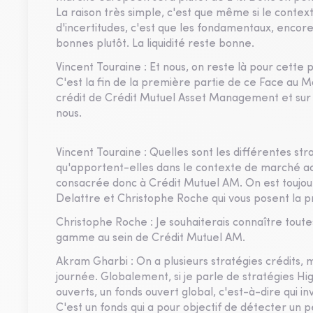
La raison très simple, c'est que même si le contex
d'incertitudes, c'est que les fondamentaux, encore
bonnes plutôt. La liquidité reste bonne.
Vincent Touraine : Et nous, on reste là pour cette 
C'est la fin de la première partie de ce Face au Ma
crédit de Crédit Mutuel Asset Management et sur 
nous.
Vincent Touraine : Quelles sont les différentes st
qu'apportent-elles dans le contexte de marché ac
consacrée donc à Crédit Mutuel AM. On est toujou
Delattre et Christophe Roche qui vous posent la 
Christophe Roche : Je souhaiterais connaître toutes
gamme au sein de Crédit Mutuel AM.
Akram Gharbi : On a plusieurs stratégies crédits, ma
journée. Globalement, si je parle de stratégies Hig
ouverts, un fonds ouvert global, c'est-à-dire qui in
C'est un fonds qui a pour objectif de détecter un 