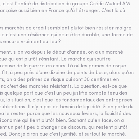
c'est l'entité de distribution du groupe Crédit Mutuel AM
ançaise aussi bien en France qu'à l'étranger. C'est là où
les marchés de crédit semblent plutôt bien résister malgré
ue c'est une résilience qui peut être durable, une forme de
s encore vraiment eu lieu ?
ment, si on va depuis le début d'année, on a un marché
ue qui est plutôt résistant. Le marché qui souffre
cause de la guerre en cours. Là où les primes de risque
flit, à peu près d'une dizaine de points de base, alors qu'on
, on a des primes de risque qui sont 30 centimes en
onc c'est des marchés résistants. La question, est-ce que
rais quelque part que c'est un peu justifié compte tenu des
, la situation, c'est que les fondamentaux des entreprises
lications. Il n'y a pas de besoin de liquidité. Si on parle du
va le rester parce que les nouveaux leviers, la liquidité des
conomie qui tient plutôt bien. Sachant qu'en face, on a
t un petit peu à changer de discours, qui restent plutôt
ed. Donc je dirais que c'est justifié, et surtout le marché,