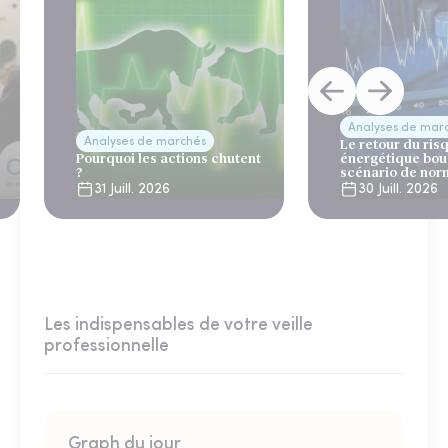
Analyses de mar
Analyses de marchés
Le retour du ris
Pourquoi les actions chutent
énergétique bou
?
scénario de nor
31 Juill. 2026
30 Juill. 2026
Les indispensables de votre veille
professionnelle
Graph du jour