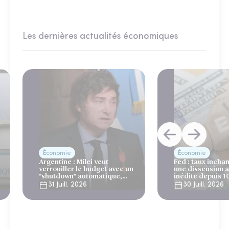
Les dernières actualités économiques
Économie
Économie
Argentine : Milei veut
Fed : taux incha
verrouiller le budget avec un
une dissension 
"shutdown" automatique,
inédite depuis 1
sous le regard bienveillant
31 Juill. 2026
30 Juill. 2026
du FMI