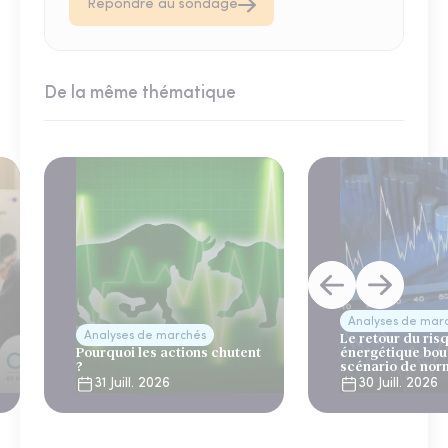
Répondre au sondage
De la même thématique
Analyses de mar
Analyses de marchés
Le retour du ris
Pourquoi les actions chutent
énergétique bou
?
scénario de nor
31 Juill. 2026
30 Juill. 2026