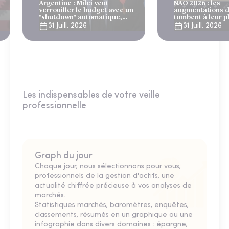
Argentine : Milei veut
NAO 2026 : les
verrouiller le budget avec un
augmentations d
"shutdown" automatique,
tombent à leur p
sous le regard bienveillant
niveau depuis 4 
31 Juill. 2026
31 Juill. 2026
du FMI
Les indispensables de votre veille
professionnelle
Graph du jour
Chaque jour, nous sélectionnons pour vous,
professionnels de la gestion d'actifs, une
actualité chiffrée précieuse à vos analyses de
marchés.
Statistiques marchés, baromètres, enquêtes,
classements, résumés en un graphique ou une
infographie dans divers domaines : épargne,