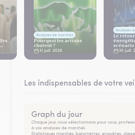
Analyses 
Le retour
Analyses de marchés
lles
Pourquoi les actions
énergéti
chutent ?
scénario
normalis
31 Juill. 2026
30 Juill.
Les indispensables de votre vei
Graph du jour
Chaque jour, nous sélectionnons pour vous, professio
à vos analyses de marchés.
Statistiques marchés, baromètres, enquêtes, clas