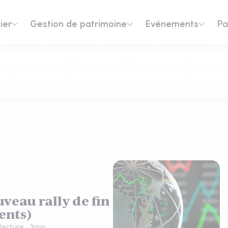
ier
Gestion de patrimoine
Evénements
Pa
uveau rally de fin
ents)
lecture :
3
min