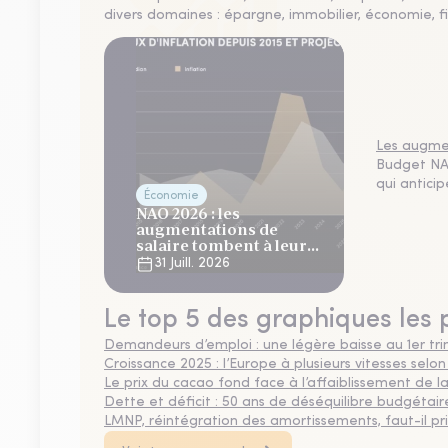
divers domaines : épargne, immobilier, économie, fi
Les augmen
Budget NAO
qui antici
Économie
NAO 2026 : les
augmentations de
salaire tombent à leur
plus bas niveau depuis 4
31 Juill. 2026
ans
Le top 5 des graphiques les 
Demandeurs d’emploi : une légère baisse au 1er tr
Croissance 2025 : l’Europe à plusieurs vitesses selon
Le prix du cacao fond face à l’affaiblissement de
Dette et déficit : 50 ans de déséquilibre budgétair
LMNP, réintégration des amortissements, faut-il privi