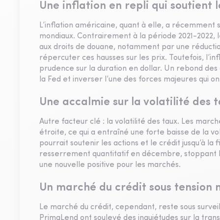
Une inflation en repli qui soutien
L’inflation américaine, quant à elle, a récemment 
mondiaux. Contrairement à la période 2021-2022, l
aux droits de douane, notamment par une réductio
répercuter ces hausses sur les prix. Toutefois, l’in
prudence sur la duration en dollar. Un rebond des an
la Fed et inverser l’une des forces majeures qui 
Une accalmie sur la volatilité des t
Autre facteur clé : la volatilité des taux. Les ma
étroite, ce qui a entraîné une forte baisse de la vol
pourrait soutenir les actions et le crédit jusqu’à la 
resserrement quantitatif en décembre, stoppant la
une nouvelle positive pour les marchés.
Un marché du crédit sous tension 
Le marché du crédit, cependant, reste sous surveill
PrimaLend ont soulevé des inquiétudes sur la tran