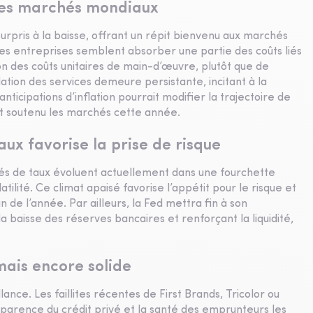
t les marchés mondiaux
surpris à la baisse, offrant un répit bienvenu aux marchés
es entreprises semblent absorber une partie des coûts liés
n des coûts unitaires de main-d’œuvre, plutôt que de
flation des services demeure persistante, incitant à la
ticipations d’inflation pourrait modifier la trajectoire de
ont soutenu les marchés cette année.
aux favorise la prise de risque
rchés de taux évoluent actuellement dans une fourchette
atilité. Ce climat apaisé favorise l’appétit pour le risque et
fin de l’année. Par ailleurs, la Fed mettra fin à son
 baisse des réserves bancaires et renforçant la liquidité,
mais encore solide
ance. Les faillites récentes de First Brands, Tricolor ou
sparence du crédit privé et la santé des emprunteurs les