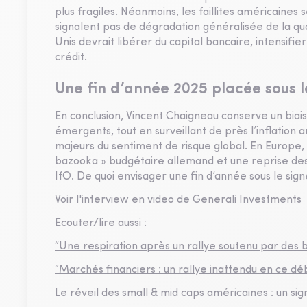
plus fragiles. Néanmoins, les faillites américaine
signalent pas de dégradation généralisée de la qua
Unis devrait libérer du capital bancaire, intensifi
crédit.
Une fin d’année 2025 placée sous 
En conclusion, Vincent Chaigneau conserve un bia
émergents, tout en surveillant de près l’inflation a
majeurs du sentiment de risque global. En Europe, 
bazooka » budgétaire allemand et une reprise de
IfO. De quoi envisager une fin d’année sous le sig
Voir l'interview en video de Generali Investments
Ecouter/lire aussi :
“Une respiration après un rallye soutenu par des b
“Marchés financiers : un rallye inattendu en ce dé
Le réveil des small & mid caps américaines : un signa