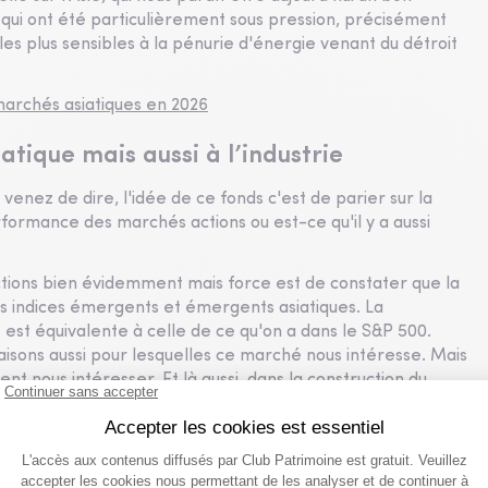
 qui ont été particulièrement sous pression, précisément
es plus sensibles à la pénurie d'énergie venant du détroit
marchés asiatiques en 2026
atique mais aussi à l’industrie
venez de dire, l'idée de ce fonds c'est de parier sur la
formance des marchés actions ou est-ce qu'il y a aussi
ictions bien évidemment mais force est de constater que la
s indices émergents et émergents asiatiques. La
est équivalente à celle de ce qu'on a dans le S&P 500.
raisons aussi pour lesquelles ce marché nous intéresse. Mais
ent nous intéresser. Et là aussi, dans la construction du
s on va être surpondérés à l'heure actuelle, ce n'est pas
'ailleurs la plus forte surpondération, parce que c'est déjà
 surpondération à l'heure actuelle, ce sont des valeurs
a une construction d'autonomie, on a cette polarisation des