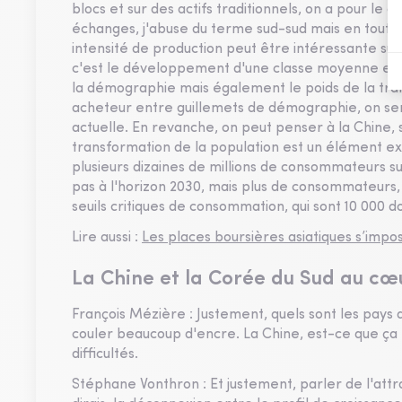
blocs et sur des actifs traditionnels, on a pour le c
échanges, j'abuse du terme sud-sud mais en tout ca
intensité de production peut être intéressante sur 
c'est le développement d'une classe moyenne et d'u
la démographie mais également le poids de la trans
acheteur entre guillemets de démographie, on se
actuelle. En revanche, on peut penser à la Chine, 
transformation de la population est un élément ext
plusieurs dizaines de millions de consommateurs 
pas à l'horizon 2030, mais plus de consommateurs,
seuils critiques de consommation, qui sont 10 000 do
Lire aussi :
Les places boursières asiatiques s’impo
La Chine et la Corée du Sud au cœ
François Mézière : Justement, quels sont les pays q
couler beaucoup d'encre. La Chine, est-ce que ça r
difficultés.
Stéphane Vonthron : Et justement, parler de l'attra