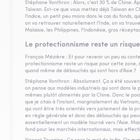
Stéphane Vonthron : Alors, c'est 30 % de Chine. Ap
Taïwan. Est-ce que vous mettez déjà Taïwan en Chin
l'indice, un petit peu moins dans le cas du fonds, q
on va retrouver naturellement l'Inde, on va trouver
Malaisie, les Philippines, l'Indonésie, gros récep
Le protectionnisme reste un risque
François Mézière : Et pour revenir un peu au conte
protectionnisme reste un risque pour cette zone, d
quand même de débouchés qui sont hors d'Asie ?
Stéphane Vonthron : Absolument. Ça a été souvent l
on pense aux modèles industriels qui sont dans le p
mêmes plutôt alimentés par la Chine. Donc le poids
que je citais à l'instant, marginalement du Vietnam
qui vont être très orientés vers justement de la p
en règle générale et donc des débouchés qui peuven
essentiellement un modèle tourné vers l'Asie. Ma
fond pour les marchés internationaux, mais effect