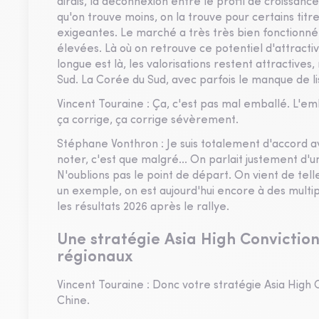
dirais, la déconnexion entre le profil de croissance
qu'on trouve moins, on la trouve pour certains titr
exigeantes. Le marché a très très bien fonctionné. A
élevées. Là où on retrouve ce potentiel d'attractivit
longue est là, les valorisations restent attractive
Sud. La Corée du Sud, avec parfois le manque de lisi
Vincent Touraine : Ça, c'est pas mal emballé. L'e
ça corrige, ça corrige sévèrement.
Stéphane Vonthron : Je suis totalement d'accord a
noter, c'est que malgré... On parlait justement d'u
N'oublions pas le point de départ. On vient de te
un exemple, on est aujourd'hui encore à des multipl
les résultats 2026 après le rallye.
Une stratégie Asia High Convictio
régionaux
Vincent Touraine : Donc votre stratégie Asia High Co
Chine.