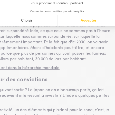
oup des échanges plus courts, des circuits plus courts, des
s intra-zone asiatique, sur lesquels justement cette
des valeurs industrielles. Et puis la conso, le grand thème
ne consommation puisqu'en fait il y a à la fois le poids de
formation de la population. C'est-à-dire que si on était
rait surpondéré Inde, ce que nous ne sommes pas à l'heure
sur laquelle nous sommes surpondérés, sur laquelle la
rêmement important. Et le fait que d'ici 2030, on va avoir
supplémentaires. Moins d'habitants peut-être, et encore
 parce que plus de personnes qui vont passer les fameux
llars par habitant, 30 000 dollars par habitant.
sent dans la hiérarchie mondiale
ur des convictions
ui vont sortir ? Le Japon on en a beaucoup parlé, ça fait
edevient intéressant à investir ? L'Inde a quelques petites
ctivité, un des éléments qui plaident pour la zone, c'est, je