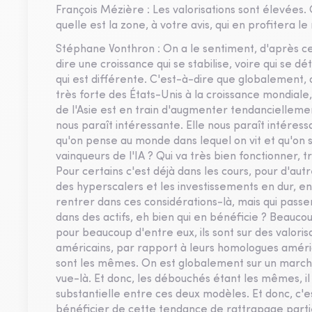
François Mézière : Les valorisations sont élevées. 
quelle est la zone, à votre avis, qui en profitera le
Stéphane Vonthron : On a le sentiment, d'après ce
dire une croissance qui se stabilise, voire qui se 
qui est différente. C'est-à-dire que globalement, 
très forte des États-Unis à la croissance mondiale,
de l'Asie est en train d'augmenter tendanciellement
nous paraît intéressante. Elle nous paraît intére
qu'on pense au monde dans lequel on vit et qu'on se d
vainqueurs de l'IA ? Qui va très bien fonctionner, 
Pour certains c'est déjà dans les cours, pour d'aut
des hyperscalers et les investissements en dur, entr
rentrer dans ces considérations-là, mais qui passe
dans des actifs, eh bien qui en bénéficie ? Beaucou
pour beaucoup d'entre eux, ils sont sur des valoris
américains, par rapport à leurs homologues améri
sont les mêmes. On est globalement sur un marché i
vue-là. Et donc, les débouchés étant les mêmes, il
substantielle entre ces deux modèles. Et donc, c'es
bénéficier de cette tendance de rattrapage partiell