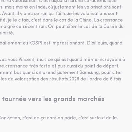
 et la valorisation. C'est aujourd'hui une caractéristique
es, mais moins en Inde, où justement les valorisations sont
vant, il y a eu ce run qui fait que les valorisations sont
é, je le citais, c'est dans le cas de la Chine. La croissance
s, malgré ce récent run. On peut citer le cas de la Corée du
bilité.
mballement du KOSPI est impressionnant. D'ailleurs, quand
vec vous Vincent, mais ce qui est quand même incroyable à
ne croissance très forte et puis aussi du point de départ.
llement bas que si on prend justement Samsung, pour citer
es de valorisation des résultats 2026 de l'ordre de 6 fois
n tournée vers les grands marchés
nviction, c'est de ça dont on parle, c'est surtout de la