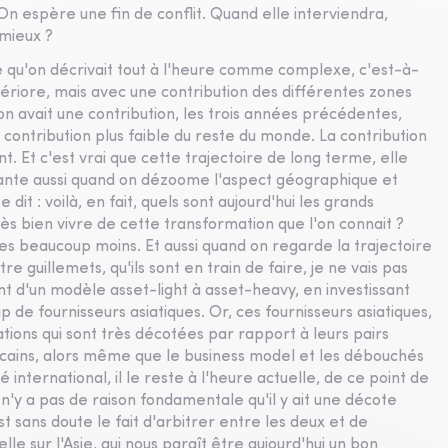
On espère une fin de conflit. Quand elle interviendra,
 mieux ?
 qu'on décrivait tout à l'heure comme complexe, c'est-à-
détériore, mais avec une contribution des différentes zones
on avait une contribution, les trois années précédentes,
 contribution plus faible du reste du monde. La contribution
. Et c'est vrai que cette trajectoire de long terme, elle
ssante aussi quand on dézoome l'aspect géographique et
it : voilà, en fait, quels sont aujourd'hui les grands
très bien vivre de cette transformation que l'on connait ?
res beaucoup moins. Et aussi quand on regarde la trajectoire
e guillemets, qu'ils sont en train de faire, je ne vais pas
nt d'un modèle asset-light à asset-heavy, en investissant
p de fournisseurs asiatiques. Or, ces fournisseurs asiatiques,
ations qui sont très décotées par rapport à leurs pairs
cains, alors même que le business model et les débouchés
nternational, il le reste à l'heure actuelle, de ce point de
 n'y a pas de raison fondamentale qu'il y ait une décote
t sans doute le fait d'arbitrer entre les deux et de
e sur l'Asie, qui nous paraît être aujourd'hui un bon