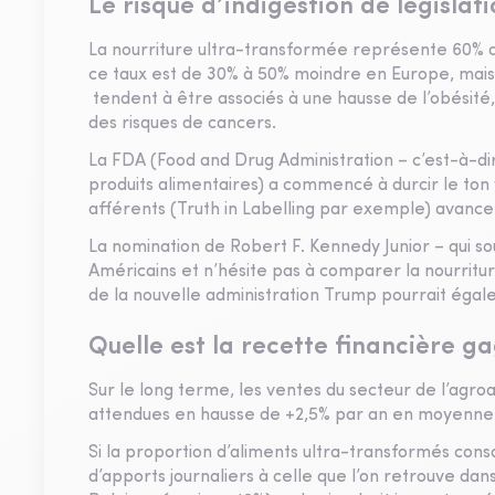
Le risque d’indigestion de législat
La nourriture ultra-transformée représente 60% d
ce taux est de 30% à 50% moindre en Europe, mais 
tendent à être associés à une hausse de l’obésité,
des risques de cancers.
La FDA (Food and Drug Administration – c’est-à-di
produits alimentaires) a commencé à durcir le ton v
afférents (Truth in Labelling par exemple) avance
La nomination de Robert F. Kennedy Junior – qui s
Américains et n’hésite pas à comparer la nourrit
de la nouvelle administration Trump pourrait ég
Quelle est la recette financière g
Sur le long terme, les ventes du secteur de l’agroal
attendues en hausse de +2,5% par an en moyenne 
Si la proportion d’aliments ultra-transformés co
d’apports journaliers à celle que l’on retrouve da