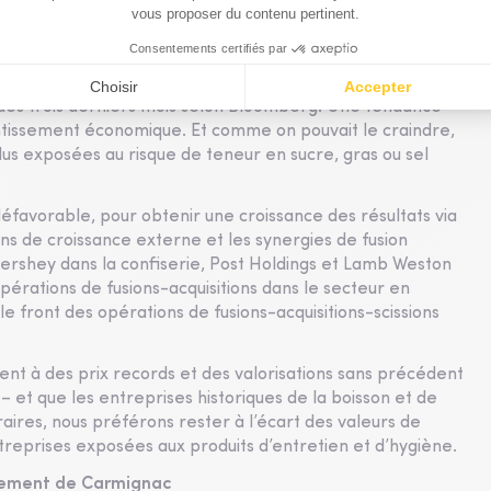
ns : la qualité devient un argument de poids
ance du secteur de la consommation de base vis-à-vis de
 des trois derniers mois selon Bloomberg. Une tendance
ntissement économique. Et comme on pouvait le craindre,
lus exposées au risque de teneur en sucre, gras ou sel
favorable, pour obtenir une croissance des résultats via
ons de croissance externe et les synergies de fusion
ershey dans la confiserie, Post Holdings et Lamb Weston
érations de fusions-acquisitions dans le secteur en
le front des opérations de fusions-acquisitions-scissions
gent à des prix records et des valorisations sans précédent
– et que les entreprises historiques de la boisson et de
aires, nous préférons rester à l’écart des valeurs de
entreprises exposées aux produits d’entretien et d’hygiène.
sement de Carmignac