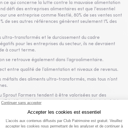
n ce qui concerne la lutte contre la mauvaise alimentation
and défi des entreprises alimentaires est que l'essentiel
pour une entreprise comme Nestlé, 80% de ses ventes sont
33% de ses autres références génèrent seulement 1% des
nts ultra-transformés et le durcissement du cadre
gatifs pour les entreprises du secteur, ils ne devraient
de à court terme.
ion se retrouve également dans l’agroalimentaire.
ect entre qualité de l’alimentation et niveaux de revenus.
 méfaits des aliments ultra-transformés, mais tous n’ont
nes.
Sprout Farmers tendent à être valorisées sur des
rs/Bénéfices évoluent entre 30x et 50 – du fait de la faible
ent généralement de revenus moyens élevés.
dressent à des clients qui n’ont pas les moyens de débourser
 ou Dollar Tree qui, à l’inverse, s’échangent sur des