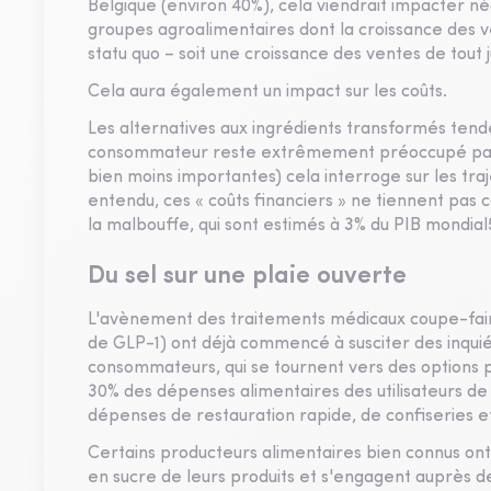
Belgique (environ 40%), cela viendrait impacter n
groupes agroalimentaires dont la croissance des v
statu quo – soit une croissance des ventes de tout j
Cela aura également un impact sur les coûts.
Les alternatives aux ingrédients transformés tend
consommateur reste extrêmement préoccupé par l’i
bien moins importantes) cela interroge sur les tr
entendu, ces « coûts financiers » ne tiennent pas 
la malbouffe, qui sont estimés à 3% du PIB mondial
Du sel sur une plaie ouverte
L'avènement des traitements médicaux coupe-fai
de GLP-1) ont déjà commencé à susciter des inqui
consommateurs, qui se tournent vers des options p
30% des dépenses alimentaires des utilisateurs d
dépenses de restauration rapide, de confiseries e
Certains producteurs alimentaires bien connus ont f
en sucre de leurs produits et s'engagent auprès d