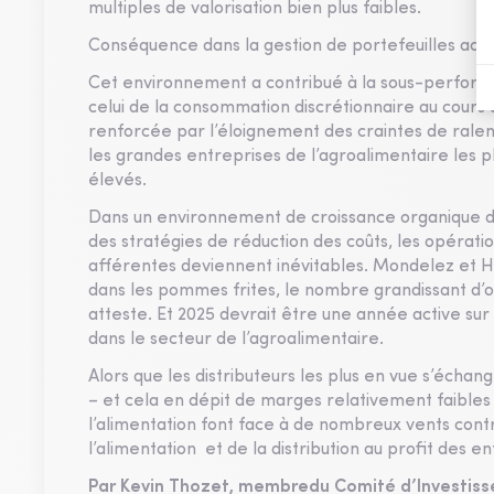
multiples de valorisation bien plus faibles.
Conséquence dans la gestion de portefeuilles actio
Cet environnement a contribué à la sous-perform
celui de la consommation discrétionnaire au cours
renforcée par l’éloignement des craintes de rale
les grandes entreprises de l’agroalimentaire les p
élevés.
Dans un environnement de croissance organique dé
des stratégies de réduction des coûts, les opérati
afférentes deviennent inévitables. Mondelez et H
dans les pommes frites, le nombre grandissant d’op
atteste. Et 2025 devrait être une année active sur 
dans le secteur de l’agroalimentaire.
Alors que les distributeurs les plus en vue s’échan
– et cela en dépit de marges relativement faibles 
l’alimentation font face à de nombreux vents contr
l’alimentation et de la distribution au profit des 
Par Kevin Thozet, membredu Comité d’Investis