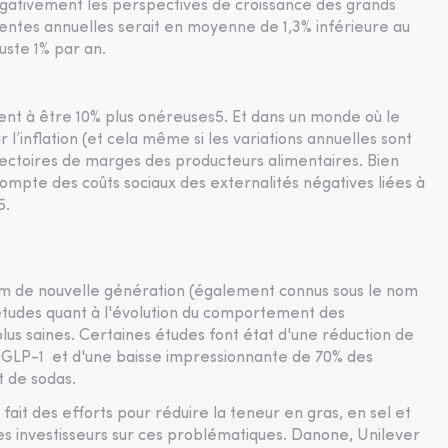
égativement les perspectives de croissance des grands
entes annuelles serait en moyenne de 1,3% inférieure au
uste 1% par an.
ent à être 10% plus onéreuses5. Et dans un monde où le
nflation (et cela même si les variations annuelles sont
ajectoires de marges des producteurs alimentaires. Bien
compte des coûts sociaux des externalités négatives liées à
5.
m de nouvelle génération (également connus sous le nom
études quant à l'évolution du comportement des
lus saines. Certaines études font état d'une réduction de
e GLP-1 et d'une baisse impressionnante de 70% des
t de sodas.
ait des efforts pour réduire la teneur en gras, en sel et
es investisseurs sur ces problématiques. Danone, Unilever