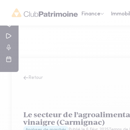
Finance
Immobil
Retour
Le secteur de l’agroalimenta
vinaigre (Carmignac)
Publié le
6 Févr. 2025
Temps de l
Analyses de marchés