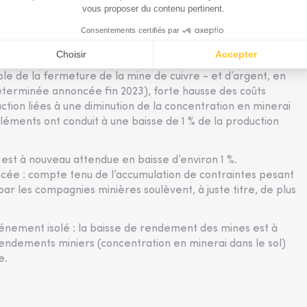
e ressources en réserves. Plus globalement, les réserves
gent confondues sont de 530 000 tonnes, soit seulement 20
rs même que la demande augmente rapidement, la
ultés : tensions sociales, grèves, voire mésententes avec les
le de la fermeture de la mine de cuivre - et d’argent, en
erminée annoncée fin 2023), forte hausse des coûts
ction liées à une diminution de la concentration en minerai
éléments ont conduit à une baisse de 1 % de la production
 est à nouveau attendue en baisse d’environ 1 %.
ncée : compte tenu de l’accumulation de contraintes pesant
 par les compagnies minières soulèvent, à juste titre, de plus
vénement isolé : la baisse de rendement des mines est à
rendements miniers (concentration en minerai dans le sol)
e.