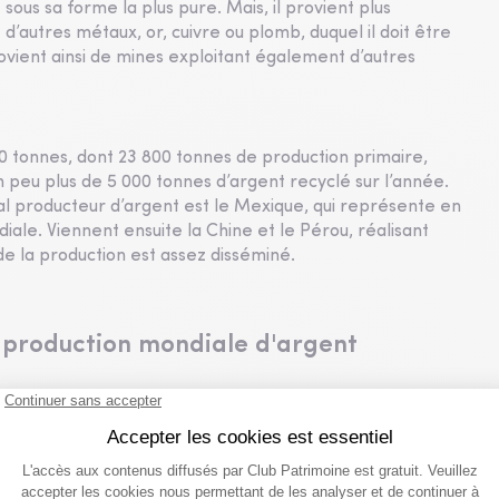
sous sa forme la plus pure. Mais, il provient plus
autres métaux, or, cuivre ou plomb, duquel il doit être
rovient ainsi de mines exploitant également d’autres
000 tonnes, dont 23 800 tonnes de production primaire,
n peu plus de 5 000 tonnes d’argent recyclé sur l’année.
al producteur d’argent est le Mexique, qui représente en
iale. Viennent ensuite la Chine et le Pérou, réalisant
de la production est assez disséminé.
 production mondiale d'argent
ctivité et en projet totalisent aujourd’hui environ 3 466
 production sur la base de la production actuelle. Ce chiffre
 de la déplétion naturelle ainsi que du durcissement des