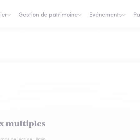
ier
Gestion de patrimoine
Evénements
Pa
ux multiples
mps de lecture :
11
min