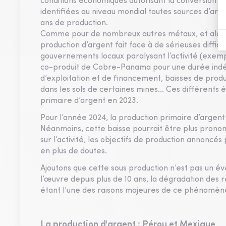
conditions économiques autorisant la conversion d
identifiées au niveau mondial toutes sources d’ar
ans de production.
Comme pour de nombreux autres métaux, et alo
production d’argent fait face à de sérieuses diffic
gouvernements locaux paralysant l’activité (exemp
co-produit de Cobre-Panama pour une durée indét
d’exploitation et de financement, baisses de produ
dans les sols de certaines mines... Ces différents 
primaire d’argent en 2023.
Pour l’année 2024, la production primaire d’argent
Néanmoins, cette baisse pourrait être plus prono
sur l’activité, les objectifs de production annoncés
en plus de doutes.
Ajoutons que cette sous production n’est pas un é
l’œuvre depuis plus de 10 ans, la dégradation des 
étant l’une des raisons majeures de ce phénomèn
La production d'argent : Pérou et Mexique