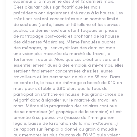
supérieur à la moyenne des 3 et 12 derniers mois.
C’est d’autant plus significatif que les mois
précédents ont également été revus à la hausse. Les
créations restent concentrées sur un nombre limité
de secteurs (santé, loisirs et hôtellerie et les services
publics, ce dernier secteur étant toujours en phase
de rattrapage post-covid et profitant de la hausse
des dépenses fédérales). Même l’enquête auprès
des ménages, qui renvoyait lors des derniers mois
une vision plus mesurée du marché du travail, a
fortement rebondi. Alors que ces créations seraient
essentiellement dues à des emplois à mi-temps, elles
seraient finalement concentrées chez les jeunes
travailleurs et les personnes de plus de 55 ans. Dans
ce contexte, le taux de chômage a baissé de 0.1% en
mars pour s’établir à 3.8% alors que le taux de
participation s’affiche en hausse. Pas grand-chose de
négatif donc à signaler sur le marché du travail en
mars. Même si la progression des salaires continue
de se normaliser (cf. graphique de la semaine) et est
amenée à se poursuivre (hausse de l’immigration
légale, baisse de la rotation de la main-d’œuvre,…),
ce rapport sur l’emploi a donné du grain à moudre
aux membres les plus faucons du FOMC qui y voient