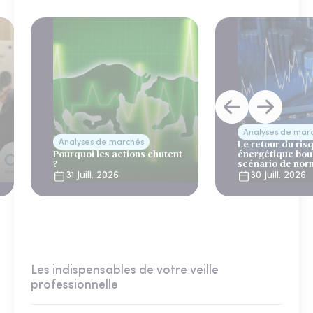
Analyses de mar
Analyses de marchés
Le retour du ris
Pourquoi les actions chutent
énergétique bou
?
scénario de nor
31 Juill. 2026
30 Juill. 2026
Les indispensables de votre veille
professionnelle