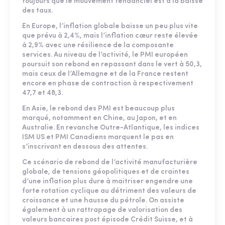
toujours que le mouvement tendanciel est à la baisse
des taux.
En Europe, l’inflation globale baisse un peu plus vite
que prévu à 2,4%, mais l’inflation cœur reste élevée
à 2,9% avec une résilience de la composante
services. Au niveau de l’activité, le PMI européen
poursuit son rebond en repassant dans le vert à 50,3,
mais ceux de l’Allemagne et de la France restent
encore en phase de contraction à respectivement
47,7 et 48,3.
En Asie, le rebond des PMI est beaucoup plus
marqué, notamment en Chine, au Japon, et en
Australie. En revanche Outre-Atlantique, les indices
ISM US et PMI Canadiens marquent le pas en
s’inscrivant en dessous des attentes.
Ce scénario de rebond de l’activité manufacturière
globale, de tensions géopolitiques et de craintes
d’une inflation plus dure à maitriser engendre une
forte rotation cyclique au détriment des valeurs de
croissance et une hausse du pétrole. On assiste
également à un rattrapage de valorisation des
valeurs bancaires post épisode Crédit Suisse, et à