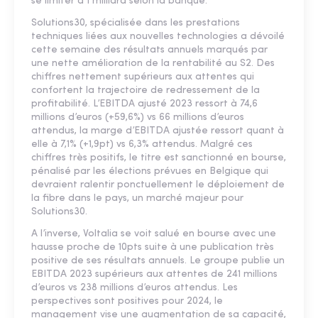
se limiter à 1 milliard selon la banque.
Solutions30, spécialisée dans les prestations
techniques liées aux nouvelles technologies a dévoilé
cette semaine des résultats annuels marqués par
une nette amélioration de la rentabilité au S2. Des
chiffres nettement supérieurs aux attentes qui
confortent la trajectoire de redressement de la
profitabilité. L’EBITDA ajusté 2023 ressort à 74,6
millions d’euros (+59,6%) vs 66 millions d’euros
attendus, la marge d’EBITDA ajustée ressort quant à
elle à 7,1% (+1,9pt) vs 6,3% attendus. Malgré ces
chiffres très positifs, le titre est sanctionné en bourse,
pénalisé par les élections prévues en Belgique qui
devraient ralentir ponctuellement le déploiement de
la fibre dans le pays, un marché majeur pour
Solutions30.
A l’inverse, Voltalia se voit salué en bourse avec une
hausse proche de 10pts suite à une publication très
positive de ses résultats annuels. Le groupe publie un
EBITDA 2023 supérieurs aux attentes de 241 millions
d’euros vs 238 millions d’euros attendus. Les
perspectives sont positives pour 2024, le
management vise une augmentation de sa capacité,