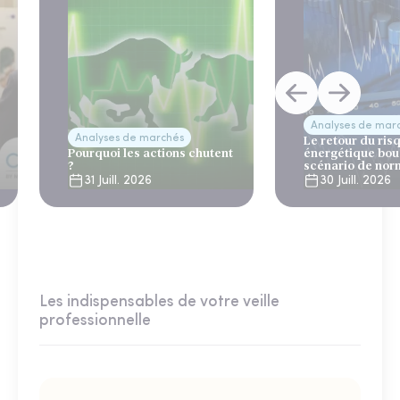
Analyses de mar
Analyses de marchés
Le retour du ris
Pourquoi les actions chutent
énergétique bou
?
scénario de nor
31 Juill. 2026
30 Juill. 2026
Les indispensables de votre veille
professionnelle