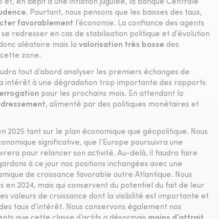
 et, en dépit d’une inflation jugulée, la Banque Centrale
rudence
. Pourtant, nous pensons que les baisses des taux,
cter favorablement
l’économie. La confiance des agents
e redresser en cas de stabilisation politique et d’évolution
 donc aléatoire mais la
valorisation très basse
des
 cette zone.
faudra tout d’abord analyser les premiers échanges de
n’a intérêt à une dégradation trop importante des rapports
terrogation
pour les prochains mois. En attendant la
redressement
, alimenté par des politiques monétaires et
 en 2025 tant sur le plan économique que géopolitique. Nous
onomique significative, que l’Europe poursuivra une
rera pour relancer son activité. Au-delà, il faudra faire
ardons à ce jour nos positions inchangées avec une
amique de croissance favorable outre Atlantique. Nous
en 2024, mais qui conservent du potentiel du fait de leur
s valeurs de croissance dont la visibilité est importante et
des taux d’intérêt. Nous conservons également nos
nts que cette classe d’actifs a désormais
moins d’attrait