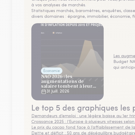
à vos analyses de marchés.
Statistiques marchés, baromètres, enquêtes, clas
divers domaines : épargne, immobilier, économie, fi
Les augmen
Budget NAO
qui antici
Économie
NAO 2026 : les
augmentations de
salaire tombent à leur
plus bas niveau depuis 4
31 Juill. 2026
ans
Le top 5 des graphiques les 
Demandeurs d’emploi : une légère baisse au 1er tr
Croissance 2025 : l’Europe à plusieurs vitesses selon
Le prix du cacao fond face à l’affaiblissement de
Dette et déficit : 50 ans de déséquilibre budgétair