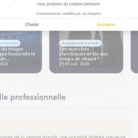
de marchés
Analyses de marchés
 du risque
Les marchés
que bouscule le
s’acclimatent-ils aux
 de
coups de chaud ?
ation
 2026
30 Juill. 2026
lle professionnelle
nnels de la gestion d'actifs, une actualité chiffrée précieuse