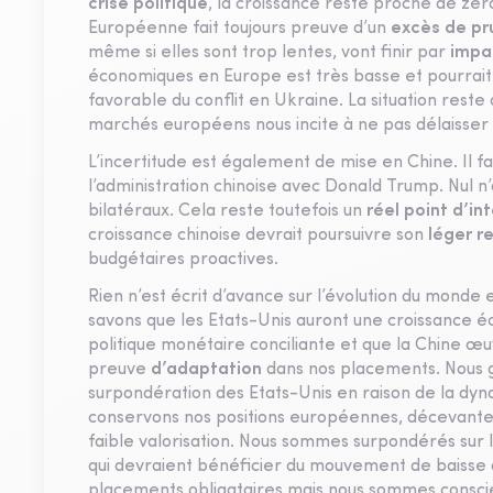
crise politique
, la croissance reste proche de zéro
Européenne fait toujours preuve d’un
excès de p
même si elles sont trop lentes, vont finir par
impa
économiques en Europe est très basse et pourrait s
favorable du conflit en Ukraine. La situation reste
marchés européens nous incite à ne pas délaisser
L’incertitude est également de mise en Chine. Il 
l’administration chinoise avec Donald Trump. Nul 
bilatéraux. Cela reste toutefois un
réel point d’in
croissance chinoise devrait poursuivre son
léger 
budgétaires proactives.
Rien n’est écrit d’avance sur l’évolution du monde
savons que les Etats-Unis auront une croissance éc
politique monétaire conciliante et que la Chine œuv
preuve
d’adaptation
dans nos placements. Nous g
surpondération des Etats-Unis en raison de la dyn
conservons nos positions européennes, décevantes 
faible valorisation. Nous sommes surpondérés sur le
qui devraient bénéficier du mouvement de baisse 
placements obligataires mais nous sommes conscie