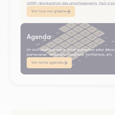
LMNP, réintégration des amortissements, faut-il privi
Voir tous nos graphs
Agenda
Un outil pratique mis à votre disposition pour déco
partenaires : webinars, roadshow, formations, etc.
Voir notre agenda