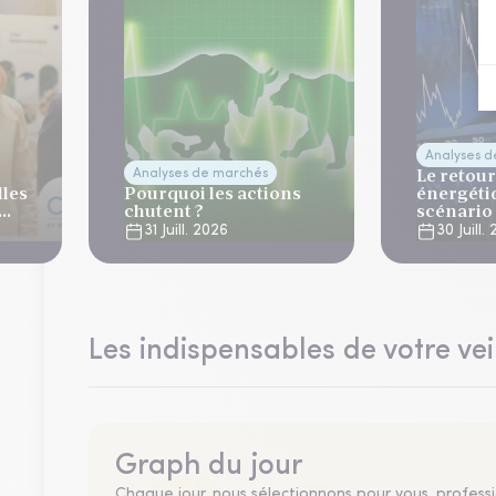
Analyses 
Le retour
Analyses de marchés
lles
Pourquoi les actions
énergéti
chutent ?
scénario
normalis
31 Juill. 2026
30 Juill.
Les indispensables de votre vei
Graph du jour
Chaque jour, nous sélectionnons pour vous, professio