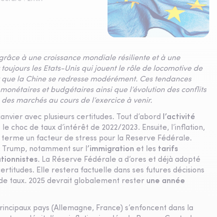
 grâce à une croissance mondiale résiliente et à une
oujours les Etats-Unis qui jouent le rôle de locomotive de
et que la Chine se redresse modérément. Ces tendances
monétaires et budgétaires ainsi que l’évolution des conflits
 des marchés au cours de l’exercice à venir.
vier avec plusieurs certitudes. Tout d’abord
l’activité
e choc de taux d’intérêt de 2022/2023. Ensuite, l’inflation,
ourt terme un facteur de stress pour la Reserve Fédérale.
ld Trump, notamment sur l
’immigration
et les
tarifs
ationnistes
. La Réserve Fédérale a d’ores et déjà adopté
ertitudes. Elle restera factuelle dans ses futures décisions
s de taux. 2025 devrait globalement rester
une année
principaux pays (Allemagne, France) s’enfoncent dans la