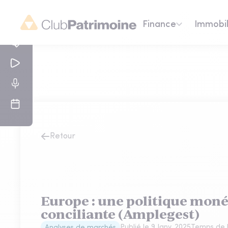
Finance
Immobil
Retour
Europe : une politique moné
conciliante (Amplegest)
Publié le
9 Janv. 2025
Temps de l
Analyses de marchés