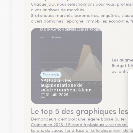
Chaque jour, nous sélectionnons pour vous, professio
à vos analyses de marchés.
Statistiques marchés, baromètres, enquêtes, clas
divers domaines : épargne, immobilier, économie, fi
Les augmen
Budget NAO
qui antici
Économie
NAO 2026 : les
augmentations de
salaire tombent à leur
plus bas niveau depuis 4
31 Juill. 2026
ans
Le top 5 des graphiques les 
Demandeurs d’emploi : une légère baisse au 1er tr
Croissance 2025 : l’Europe à plusieurs vitesses selon
Le prix du cacao fond face à l’affaiblissement de