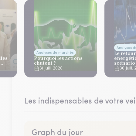
Analyses 
Le retour
Analyses de marchés
lles
Pourquoi les actions
énergéti
chutent ?
scénario
normalis
31 Juill. 2026
30 Juill.
Les indispensables de votre vei
Graph du jour