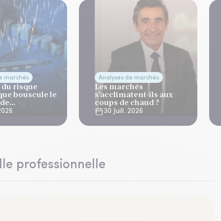
de marchés
Analyses de marchés
 du risque
Les marchés
que bouscule le
s’acclimatent-ils aux
 de
coups de chaud ?
ation
 2026
30 Juill. 2026
lle professionnelle