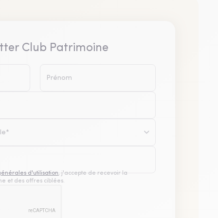
tter Club Patrimoine
le*
générales d'utilisation
, j'accepte de recevoir la
e et des offres ciblées.