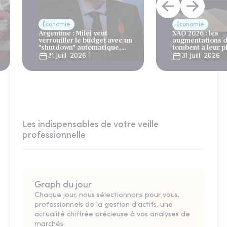
Économie
Économie
Argentine : Milei veut
NAO 2026 : les
verrouiller le budget avec un
augmentations d
"shutdown" automatique,
tombent à leur p
sous le regard bienveillant
niveau depuis 4 
31 Juill. 2026
31 Juill. 2026
du FMI
Les indispensables de votre veille
professionnelle
Graph du jour
Chaque jour, nous sélectionnons pour vous,
professionnels de la gestion d'actifs, une
actualité chiffrée précieuse à vos analyses de
marchés.