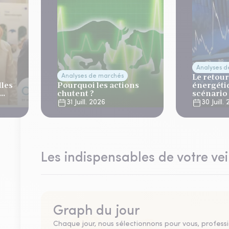
Analyses 
Le retour
Analyses de marchés
lles
Pourquoi les actions
énergéti
chutent ?
scénario
normalis
31 Juill. 2026
30 Juill.
Les indispensables de votre vei
Graph du jour
Chaque jour, nous sélectionnons pour vous, professio