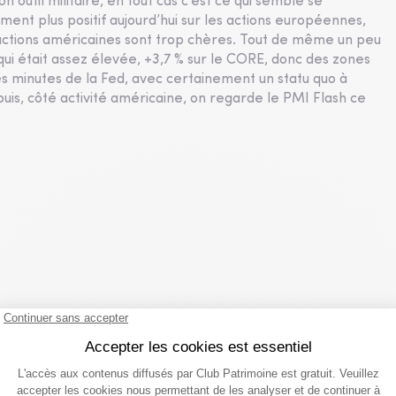
n outil militaire, en tout cas c’est ce qui semble se
timent plus positif aujourd’hui sur les actions européennes,
actions américaines sont trop chères. Tout de même un peu
 qui était assez élevée, +3,7 % sur le CORE, donc des zones
es minutes de la Fed, avec certainement un statu quo à
puis, côté activité américaine, on regarde le PMI Flash ce