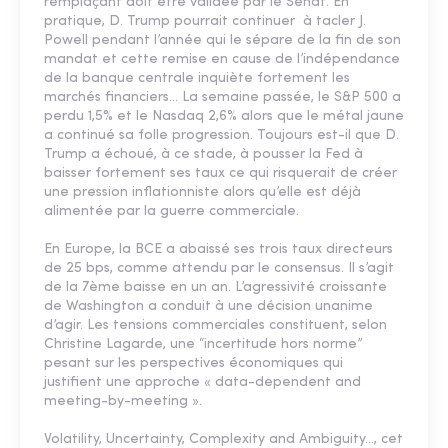
remplaçant doit être validée par le Sénat. En
pratique, D. Trump pourrait continuer à tacler J.
Powell pendant l’année qui le sépare de la fin de son
mandat et cette remise en cause de l’indépendance
de la banque centrale inquiète fortement les
marchés financiers... La semaine passée, le S&P 500 a
perdu 1,5% et le Nasdaq 2,6% alors que le métal jaune
a continué sa folle progression. Toujours est-il que D.
Trump a échoué, à ce stade, à pousser la Fed à
baisser fortement ses taux ce qui risquerait de créer
une pression inflationniste alors qu’elle est déjà
alimentée par la guerre commerciale.
En Europe, la BCE a abaissé ses trois taux directeurs
de 25 bps, comme attendu par le consensus. Il s’agit
de la 7ème baisse en un an. L’agressivité croissante
de Washington a conduit à une décision unanime
d’agir. Les tensions commerciales constituent, selon
Christine Lagarde, une “incertitude hors norme”
pesant sur les perspectives économiques qui
justifient une approche « data-dependent and
meeting-by-meeting ».
Volatility, Uncertainty, Complexity and Ambiguity…, cet