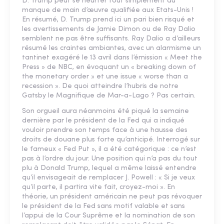
D. Trump peut se heurter tout simplement au
manque de main d’œuvre qualifiée aux Etats-Unis !
En résumé, D. Trump prend ici un pari bien risqué et
les avertissements de Jamie Dimon ou de Ray Dalio
semblent ne pas être suffisants. Ray Dalio a d’ailleurs
résumé les craintes ambiantes, avec un alarmisme un
tantinet exagéré le 13 avril dans l’émission « Meet the
Press » de NBC, en évoquant un « breaking down of
the monetary order » et une issue « worse than a
recession ». De quoi atteindre l’hubris de notre
Gatsby le Magnifique de Mar-a-Lago ? Pas certain.
Son orgueil aura néanmoins été piqué la semaine
dernière par le président de la Fed qui a indiqué
vouloir prendre son temps face à une hausse des
droits de douane plus forte qu’anticipé. Interrogé sur
le fameux « Fed Put », il a été catégorique : ce n’est
pas à l’ordre du jour. Une position qui n’a pas du tout
plu à Donald Trump, lequel a même laissé entendre
qu’il envisageait de remplacer J. Powell : « Si je veux
qu’il parte, il partira vite fait, croyez-moi ». En
théorie, un président américain ne peut pas révoquer
le président de la Fed sans motif valable et sans
l’appui de la Cour Suprême et la nomination de son