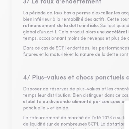
3/ Le taux d’endettement
La période de taux bas a permis d’excellentes acq
bien inférieur à la rentabilité des actifs. Cette 
refinancement de la dette initiale
. Surtout quand
global d’un actif. Cela produit alors une
accélérat
temps, occasionnant moins de revenus et plus de 
Dans ce cas de SCPI endettées, les performance
futures et la maturité et la nature de la dette so
4/ Plus-values et chocs ponctuels d
Disposer de réserves de plus-values et les concrét
temps leur distribution. Bien distinguer dans ce 
stabilité du dividende alimenté par ces cession
ponctuelle » et isolée.
Le retournement de marché de l’été 2023 a vu la s
de liquidité sur de nombreuses SCPI. La
dotation 