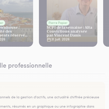
ier
Pierre Papier
ownhouse :
SCPI de la semaine : Alta
ité des
Convictions analysée
ents réservés
par Vincent Danis
ne
 2026
31 Juill. 2026
lle professionnelle
nnels de la gestion d'actifs, une actualité chiffrée précieuse
sements, résumés en un graphique ou une infographie dans