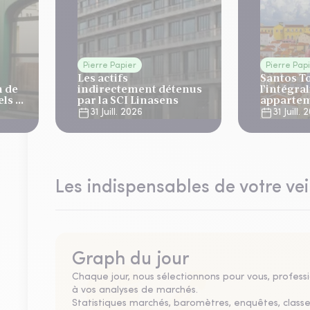
Pierre Papier
Pierre Pap
Les actifs
Santos T
n de
indirectement détenus
l’intégral
ls 4
par la SCI Linasens
appartem
à Lisbon
31 Juill. 2026
31 Juill.
Les indispensables de votre vei
Graph du jour
Chaque jour, nous sélectionnons pour vous, professio
à vos analyses de marchés.
Statistiques marchés, baromètres, enquêtes, clas