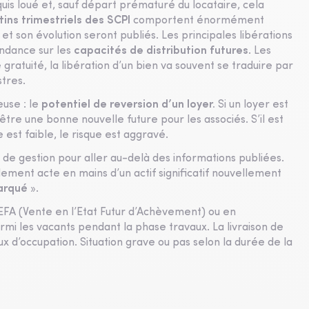
s loué et, sauf départ prématuré du locataire, cela
tins trimestriels des SCPI
comportent énormément
r et son évolution seront publiés. Les principales libérations
endance sur les
capacités de distribution futures
. Les
gratuité, la libération d’un bien va souvent se traduire par
stres.
euse : le
potentiel de reversion d’un loyer.
Si un loyer est
tre une bonne nouvelle future pour les associés. S’il est
est faible, le risque est aggravé.
é de gestion pour aller au-delà des informations publiées.
ent acte en mains d’un actif significatif nouvellement
arqué
».
EFA (Vente en l’Etat Futur d’Achèvement) ou en
armi les vacants pendant la phase travaux. La livraison de
x d’occupation. Situation grave ou pas selon la durée de la