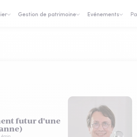
ier
Gestion de patrimoine
Evénements
Pa
nt futur d'une
ianne)
:
4
min