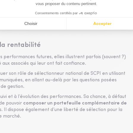
par la
revente des actifs
les plus cessibles. Le résultat
rées, mais, ce faisant, une
perte du potentiel
uhaitable de conserver davantage, dans toutes autres
la rentabilité
 performances futures, elles illustrent parfois (souvent ?)
 aux associés qui leur ont fait confiance.
ouer son rôle de sélectionneur national de SCPI en utilisant
muniquées, en allant au-delà par les questions posées
 de gestion.
uivi et à l’évolution des performances. Sa chance, à défaut
 de pouvoir
composer un portefeuille complémentaire de
es. Il dispose également d’une liberté de sélection pour la
de marché.