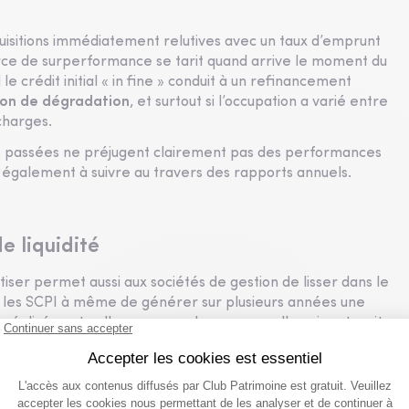
uisitions immédiatement relutives avec un taux d’emprunt
source de surperformance se tarit quand arrive le moment du
 le crédit initial « in fine » conduit à un refinancement
ion de dégradation
, et surtout si l’occupation a varié entre
charges.
s passées ne préjugent clairement pas des performances
nt également à suivre au travers des rapports annuels.
e liquidité
iser permet aussi aux sociétés de gestion de lisser dans le
cas les SCPI à même de générer sur plusieurs années une
s
réalisées et celles avec une bonne nouvelle qui resterait «
ortie de nombreux institutionnels ou SCI et des blocages
de fonds de remboursements
qui pourra être actionnée