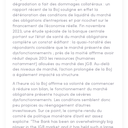
dégradation a fait des dommages collatéraux : un
rapport récent de la BoJ souligne en effet la
détérioration des conditions de liquidité du marché
des obligations d’entreprises et par ricochet sur le
financement de l’économie réelle. Fin novembre
2023, une étude spéciale de la banque centrale
portant sur l’état de santé du marché obligataire
complète un constat édifiant : la quasi-totalité des
répondants considère que le marché présente des
dysfonctionnements ; près de la moitié affirme avoir
réduit depuis 2013 les ressources (humaines
notamment) allouées au marché des JGB. Au-delà
des niveaux de marché, l’action prolongée de la BoJ
a également impacté sa structure.
A l’heure où la BoJ affirme sa volonté de commencer
à réduire son bilan, le fonctionnement du marché
obligataire présente toujours de sévères
dysfonctionnements. Les conditions semblent donc
peu propices au réengagement d’autres
investisseurs. Sur ce point, le compte-rendu du
comité de politique monétaire d’avril est assez
explicite: “The Bank has been an overwhelmingly big
player in the JGB market and it has held such a large