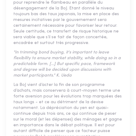
pour reprendre le flambeau en parallèle du
désengagement de la BoJ. Etant donné le niveau
toujours bas des taux japonais, la mise en place des
mesures incitatives par le gouvernement sera
certainement nécessaire pour favoriser leur retour.
Seule certitude, ce transfert de risque historique ne
sera viable que s’il se fait de façon concertée,
encadrée et surtout très progressive.
"In trimming bond buying, it's important to leave
flexibility to ensure market stability, while doing so in a
predictable form. […] But specific pace, framework
and degree will be decided upon discussions with
market participants." K. Ueda
La BoJ vient d’acter la fin de son programme
d’achats, mais conservera à court-moyen terme une
forte aversion pour les évolutions trop marquées des
taux longs - et ce au détriment de la devise
notamment. La dépréciation du yen est quasi-
continue depuis trois ans, ce qui continue de peser
sur le moral (et les dépenses) des ménages et gagne
en importance dans le débat politique. Il est pour
autant difficile de penser que ce facteur puisse