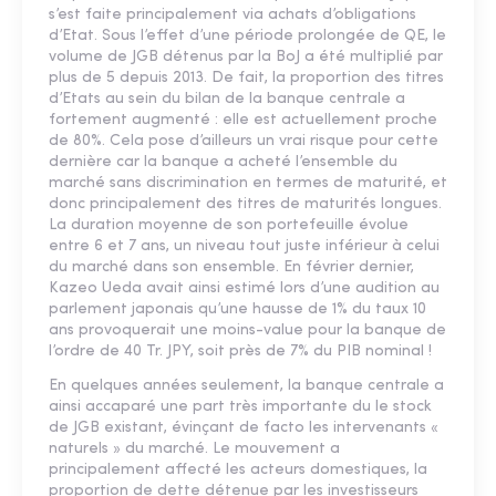
s’est faite principalement via achats d’obligations
d’Etat. Sous l’effet d’une période prolongée de QE, le
volume de JGB détenus par la BoJ a été multiplié par
plus de 5 depuis 2013. De fait, la proportion des titres
d’Etats au sein du bilan de la banque centrale a
fortement augmenté : elle est actuellement proche
de 80%. Cela pose d’ailleurs un vrai risque pour cette
dernière car la banque a acheté l’ensemble du
marché sans discrimination en termes de maturité, et
donc principalement des titres de maturités longues.
La duration moyenne de son portefeuille évolue
entre 6 et 7 ans, un niveau tout juste inférieur à celui
du marché dans son ensemble. En février dernier,
Kazeo Ueda avait ainsi estimé lors d’une audition au
parlement japonais qu’une hausse de 1% du taux 10
ans provoquerait une moins-value pour la banque de
l’ordre de 40 Tr. JPY, soit près de 7% du PIB nominal !
En quelques années seulement, la banque centrale a
ainsi accaparé une part très importante du le stock
de JGB existant, évinçant de facto les intervenants «
naturels » du marché. Le mouvement a
principalement affecté les acteurs domestiques, la
proportion de dette détenue par les investisseurs