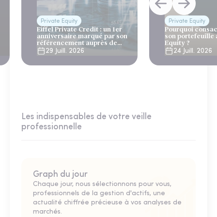
Private Equity
Private Equity
Eiffel Private Credit : un 1er
Pourquoi consac
anniversaire marqué par son
son portefeuille 
référencement auprès de
Equity ?
Generali et AG2R la Mondiale
29 Juill. 2026
24 Juill. 2026
Les indispensables de votre veille
professionnelle
Graph du jour
Chaque jour, nous sélectionnons pour vous,
professionnels de la gestion d'actifs, une
actualité chiffrée précieuse à vos analyses de
marchés.