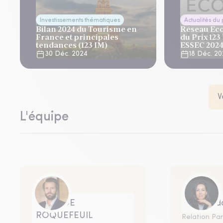
Investissements thématiques
Actualités du
Bilan 2024 du Tourisme en
Réseau Eco
France et principales
du Prix 123
tendances (123 IM)
ESSEC 202
30 Déc. 2024
18 Déc. 2
V
L'équipe
Hervé DE
Leila Hi
ROQUEFEUIL
Relation Par