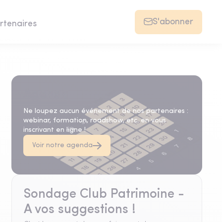
S'abonner
rtenaires
Agenda
Ne loupez aucun événement de nos partenaires :
webinar, formation, roadshow, etc. en vous
inscrivant en ligne !
Voir notre agenda
Sondage Club Patrimoine -
A vos suggestions !