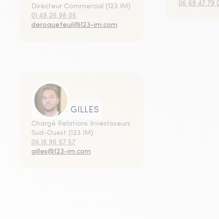
06 69 47 79 
Directeur Commercial (123 IM)
01 49 26 98 06
deroquefeuil@123-im.com
Maxime GILLES
Chargé Relations Investisseurs
Sud-Ouest (123 IM)
06 18 96 57 57
gilles@123-im.com