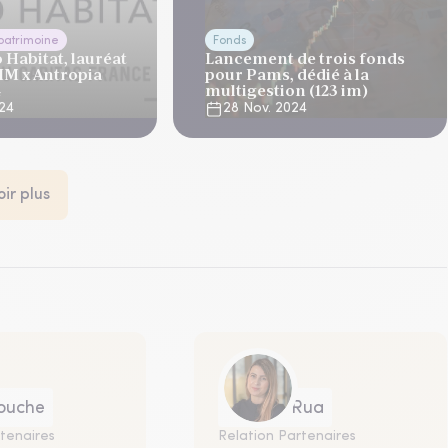
 patrimoine
Fonds
 Habitat, lauréat
Lancement de trois fonds
 IM x Antropia
pour Pams, dédié à la
4
multigestion (123 im)
024
28 Nov. 2024
oir plus
douche
Marina Rua
tenaires
Relation Partenaires