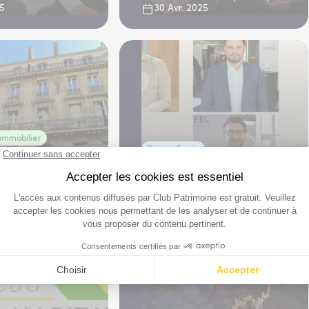
25
30 Avr. 2025
'immobilier
eft Bank signent
Private Equity
c Flexliving de
Private Equity : Quels sont
 coeur du 8e
les secteurs les plus
ment de Paris
attractifs ?
11 Févr. 2025