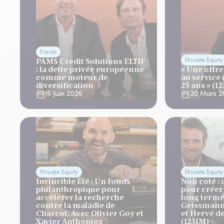
Fonds
PAMS Credit Solutions ELTIF
Private Equity
: la dette privée européenne
« Une offre
comme moteur de
au service
diversification
25 ans » (12
15 Juin 2026
30 Mars 2
Private Equity
Private Equity
Invincible Été : Un fonds
Non coté : 
philanthropique pour
pour créer 
accélérer la recherche
long terme
contre la maladie de
Geissmann 
Charcot. Avec Olivier Goy et
et Hervé d
Xavier Anthonioz
(123IM)