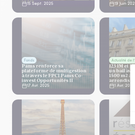
15 Sept. 2025
19 Juin 20
Fonds
Actualité de l
Pams renforce sa
123 IM et L
plateforme de multigestion
un bail ave
à travers le FPCI Pams Co-
1500 m2 au
invest Opportunités II
arrondisse
17 Avr. 2025
1 Avr. 2025