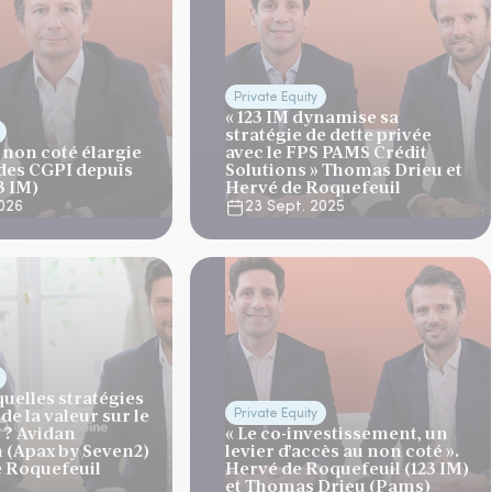
Private Equity
« 123 IM dynamise sa
stratégie de dette privée
 non coté élargie
avec le FPS PAMS Crédit
 des CGPI depuis
Solutions » Thomas Drieu et
3 IM)
Hervé de Roquefeuil
026
23 Sept. 2025
quelles stratégies
de la valeur sur le
Private Equity
 ? Avidan
« Le co-investissement, un
(Apax by Seven2)
levier d’accès au non coté ».
e Roquefeuil
Hervé de Roquefeuil (123 IM)
et Thomas Drieu (Pams)