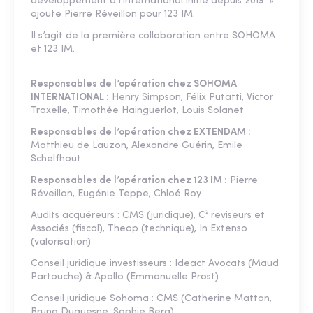
développement à l’international initié depuis 2019. »
ajoute Pierre Réveillon pour 123 IM.
Il s’agit de la première collaboration entre SOHOMA
et 123 IM.
Responsables de l’opération chez SOHOMA
INTERNATIONAL :
Henry Simpson, Félix Putatti, Victor
Traxelle, Timothée Hainguerlot, Louis Solanet
Responsables de l’opération chez EXTENDAM :
Matthieu de Lauzon, Alexandre Guérin, Emile
Schelfhout
Responsables de l’opération chez 123 IM :
Pierre
Réveillon, Eugénie Teppe, Chloé Roy
Audits acquéreurs : CMS (juridique), C² reviseurs et
Associés (fiscal), Theop (technique), In Extenso
(valorisation)
Conseil juridique investisseurs : Ideact Avocats (Maud
Partouche) & Apollo (Emmanuelle Prost)
Conseil juridique Sohoma : CMS (Catherine Matton,
Bruno Duquesne, Sophie Berg)