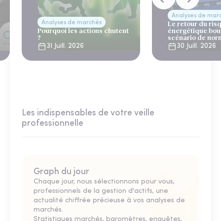
Analyses de mar
Analyses de marchés
Le retour du ris
Pourquoi les actions chutent
énergétique bou
?
scénario de nor
31 Juill. 2026
30 Juill. 2026
Les indispensables de votre veille
professionnelle
Graph du jour
Chaque jour, nous sélectionnons pour vous,
professionnels de la gestion d'actifs, une
actualité chiffrée précieuse à vos analyses de
marchés.
Statistiques marchés, baromètres, enquêtes,