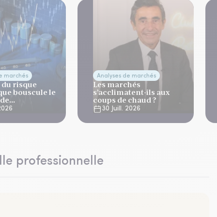
de marchés
Analyses de marchés
 du risque
Les marchés
que bouscule le
s’acclimatent-ils aux
 de
coups de chaud ?
ation
 2026
30 Juill. 2026
lle professionnelle