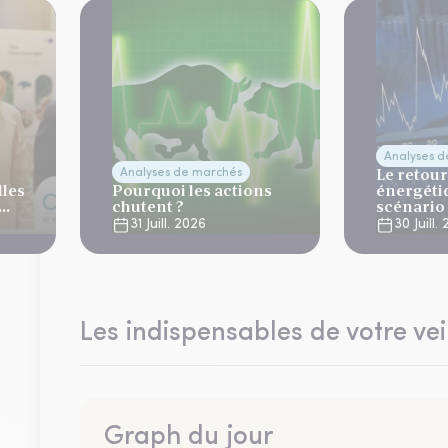
Analyses 
Le retour
Analyses de marchés
lles
Pourquoi les actions
énergéti
chutent ?
scénario
normalis
31 Juill. 2026
30 Juill.
Les indispensables de votre vei
Graph du jour