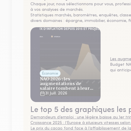
Chaque jour, nous sélectionnons pour vous, professio
à vos analyses de marchés.
Statistiques marchés, baromètres, enquêtes, clas
divers domaines : épargne, immobilier, économie, fi
Les augmen
Budget NAO
qui antici
Économie
NAO 2026 : les
augmentations de
salaire tombent à leur
plus bas niveau depuis 4
31 Juill. 2026
ans
Le top 5 des graphiques les 
Demandeurs d’emploi : une légère baisse au 1er tr
Croissance 2025 : l’Europe à plusieurs vitesses selon
Le prix du cacao fond face à l’affaiblissement de